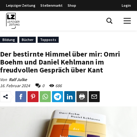
Leipziger Zeitung
Stellenmarkt
Shop
Login
Leipziger Zeitung
Bildung
Bücher
Topposts
Der bestirnte Himmel über mir: Omri
Boehm und Daniel Kehlmann im
freudvollen Gespräch über Kant
Von
Ralf Julke
16. Februar 2024
0
686