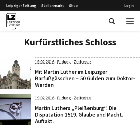
Leipziger Zeitung
Stellenmarkt
Shop
Login
Leipziger Zeitung
Kurfürstliches Schloss
·
·
19.02.2016
Bildung
Zeitreise
Mit Martin Luther im Leipziger
Barfußgässchen – 50 Gulden zum Doktor-
Werden
·
·
19.02.2016
Bildung
Zeitreise
Martin Luthers „Pleißenburg“. Die
Disputation 1519. Glaube und Macht.
Auftakt.