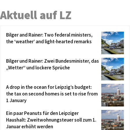
Aktuell auf LZ
Bilger and Rainer: Two federal ministers,
the ‘weather’ and light-hearted remarks
Bilger und Rainer: Zwei Bundesminister, das
„Wetter“ und lockere Sprüche
A drop in the ocean for Leipzig’s budget:
the tax on second homes is set to rise from
1 January
Ein paar Peanuts für den Leipziger
Haushalt: Zweitwohnungsteuer soll zum 1.
Januar erhöht werden