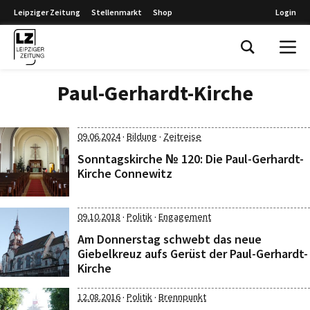
Leipziger Zeitung
Stellenmarkt
Shop
Login
Leipziger Zeitung
Paul-Gerhardt-Kirche
·
·
09.06.2024
Bildung
Zeitreise
Sonntagskirche № 120: Die Paul-Gerhardt-
Kirche Connewitz
·
·
09.10.2018
Politik
Engagement
Am Donnerstag schwebt das neue
Giebelkreuz aufs Gerüst der Paul-Gerhardt-
Kirche
·
·
12.08.2016
Politik
Brennpunkt