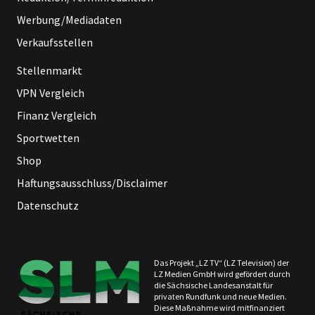
Werbung/Mediadaten
Verkaufsstellen
Stellenmarkt
VPN Vergleich
Finanz Vergleich
Sportwetten
Shop
Haftungsausschluss/Disclaimer
Datenschutz
Das Projekt „LZ TV“ (LZ Television) der
LZ Medien GmbH wird gefördert durch
die Sächsische Landesanstalt für
privaten Rundfunk und neue Medien.
Diese Maßnahme wird mitfinanziert