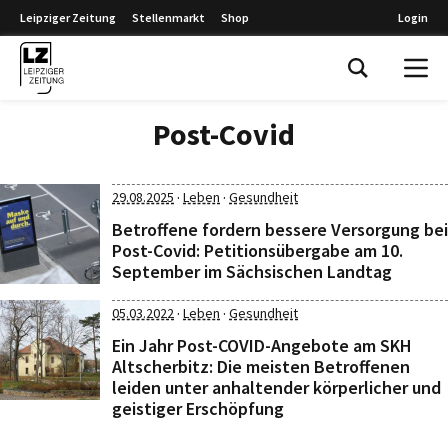
Leipziger Zeitung
Stellenmarkt
Shop
Login
Leipziger Zeitung
Post-Covid
·
·
29.08.2025
Leben
Gesundheit
Betroffene fordern bessere Versorgung bei
Post-Covid: Petitionsübergabe am 10.
September im Sächsischen Landtag
·
·
05.03.2022
Leben
Gesundheit
Ein Jahr Post-COVID-Angebote am SKH
Altscherbitz: Die meisten Betroffenen
leiden unter anhaltender körperlicher und
geistiger Erschöpfung