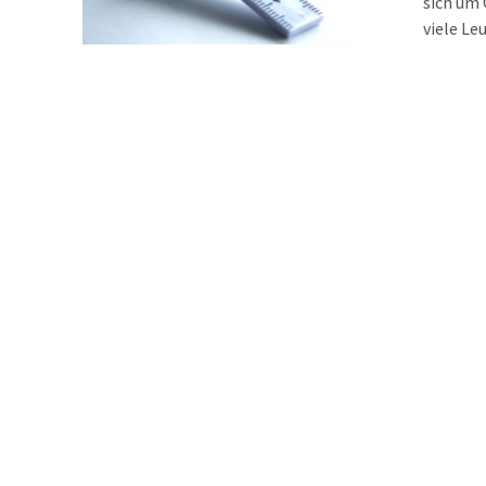
sich um
viele Le
verblüff
mehr bez