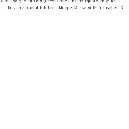
 Quote balgen. Um möglichst hohe Einschaltquote, möglichst
ute, die sich gemeint fühlten – Menge, Masse. Volksfernsehen. Da
t schon, dass das „Volk“ ausgerechnet fürs Volksfernsehen nichts
ahlen und die „GEZ“ abschaffen will.