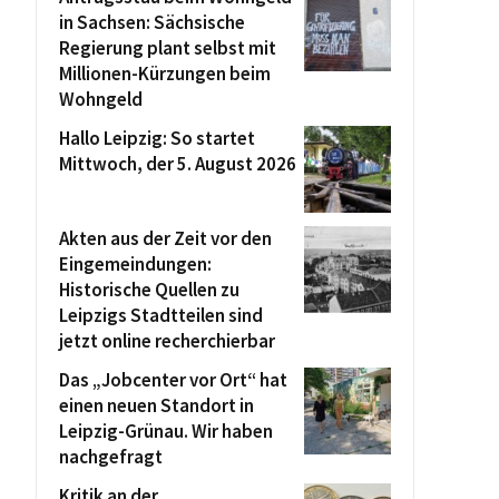
in Sachsen: Sächsische
Regierung plant selbst mit
Millionen-Kürzungen beim
Wohngeld
Hallo Leipzig: So startet
Mittwoch, der 5. August 2026
Akten aus der Zeit vor den
Eingemeindungen:
Historische Quellen zu
Leipzigs Stadtteilen sind
jetzt online recherchierbar
Das „Jobcenter vor Ort“ hat
einen neuen Standort in
Leipzig-Grünau. Wir haben
nachgefragt
Kritik an der