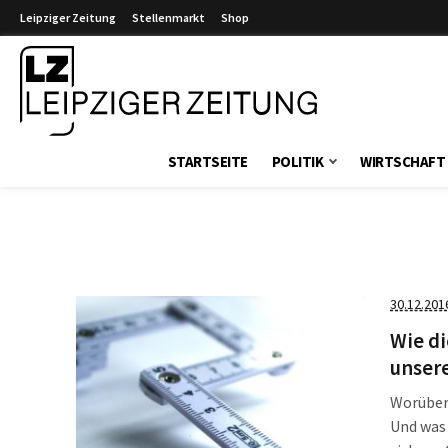
Leipziger Zeitung
Stellenmarkt
Shop
Leipziger Zeitung
STARTSEITE
POLITIK
WIRTSCHAFT
30.12.201
Wie di
unsere
Worüber 
Und was Quote