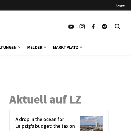
Login
LTUNGEN
MELDER
MARKTPLATZ
Aktuell auf LZ
A drop in the ocean for
Leipzig’s budget: the tax on