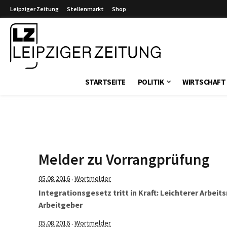
Leipziger Zeitung
Stellenmarkt
Shop
Leipziger Zeitung
STARTSEITE
POLITIK
WIRTSCHAFT
Melder zu Vorrangprüfung
05.08.2016
Wortmelder
·
Integrationsgesetz tritt in Kraft: Leichterer Arbe
Arbeitgeber
05.08.2016
Wortmelder
·