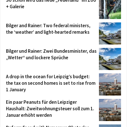
So schön wird das neue „Feuerland“ im Zoo
+ Galerie
Bilger and Rainer: Two federal ministers,
the ‘weather’ and light-hearted remarks
Bilger und Rainer: Zwei Bundesminister, das
„Wetter“ und lockere Sprüche
A drop in the ocean for Leipzig’s budget:
the tax on second homes is set to rise from
1 January
Ein paar Peanuts für den Leipziger
Haushalt: Zweitwohnungsteuer soll zum 1.
Januar erhöht werden