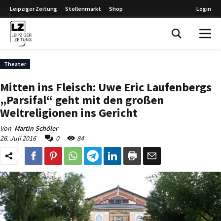
Leipziger Zeitung
Stellenmarkt
Shop
Login
Leipziger Zeitung
Theater
Mitten ins Fleisch: Uwe Eric Laufenbergs
„Parsifal“ geht mit den großen
Weltreligionen ins Gericht
Von
Martin Schöler
26. Juli 2016
0
84