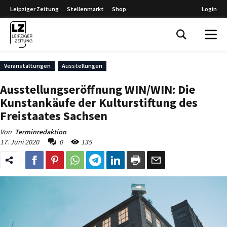
Leipziger Zeitung
Stellenmarkt
Shop
Login
Leipziger Zeitung
Veranstaltungen
Ausstellungen
Ausstellungseröffnung WIN/WIN: Die
Kunstankäufe der Kulturstiftung des
Freistaates Sachsen
Von
Terminredaktion
17. Juni 2020
0
135