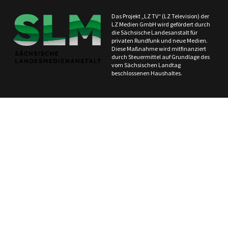
Das Projekt „LZ TV“ (LZ Television) der
LZ Medien GmbH wird gefördert durch
die Sächsische Landesanstalt für
privaten Rundfunk und neue Medien.
Diese Maßnahme wird mitfinanziert
durch Steuermittel auf Grundlage des
vom Sächsischen Landtag
beschlossenen Haushaltes.