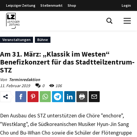
Leipziger Zeitung
Stellenmarkt
Shop
Login
Leipziger Zeitung
Veranstaltungen
Bühne
Am 31. März: „Klassik im Westen“
Benefizkonzert für das Stadtteilzentrum-​
STZ
Von
Terminredaktion
11. Februar 2019
0
106
Den Ausbau des STZ unterstützen die Chöre "enchore",
"Westklang", die Südkoreanischen Musiker Hyun-Jin Sang
Cho und Bu-Whan Cho sowie die Schüler der Flötengruppe