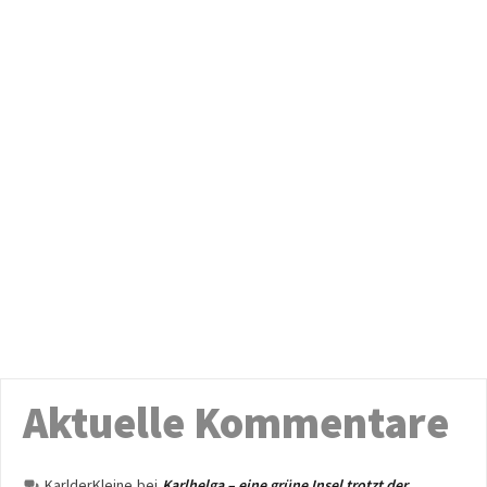
Aktuelle Kommentare
KarlderKleine
bei
Karlhelga – eine grüne Insel trotzt der