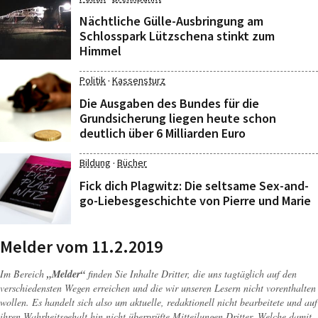
Nächtliche Gülle-Ausbringung am
Schlosspark Lützschena stinkt zum
Himmel
·
Politik
Kassensturz
Die Ausgaben des Bundes für die
Grundsicherung liegen heute schon
deutlich über 6 Milliarden Euro
·
Bildung
Bücher
Fick dich Plagwitz: Die seltsame Sex-and-
go-Liebesgeschichte von Pierre und Marie
Melder vom 11.2.2019
Im Bereich
„Melder“
finden Sie Inhalte Dritter, die uns tagtäglich auf den
verschiedensten Wegen erreichen und die wir unseren Lesern nicht vorenthalten
wollen. Es handelt sich also um aktuelle, redaktionell nicht bearbeitete und auf
ihren Wahrheitsgehalt hin nicht überprüfte Mitteilungen Dritter. Welche damit