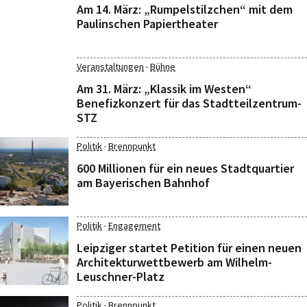
Am 14. März: „Rumpelstilzchen“ mit dem
Paulinschen Papiertheater
·
Veranstaltungen
Bühne
Am 31. März: „Klassik im Westen“
Benefizkonzert für das Stadtteilzentrum-​
STZ
·
Politik
Brennpunkt
600 Millionen für ein neues Stadtquartier
am Bayerischen Bahnhof
·
Politik
Engagement
Leipziger startet Petition für einen neuen
Architekturwettbewerb am Wilhelm-
Leuschner-Platz
·
Politik
Brennpunkt