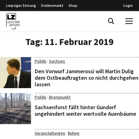
Leipziger Zeitung
Stellenmarkt
Shop
Login
Leipziger Zeitung
Tag:
11. Februar 2019
·
Politik
Sachsen
Den Vorwurf Jammerossi will Martin Dulig
dem Ostbeauftragten so nicht durchgehen
lassen
·
Politik
Brennpunkt
Sachsenforst fällt hinter Gundorf
ungehindert weiter wertvolle Auenbäume
·
Veranstaltungen
Bühne