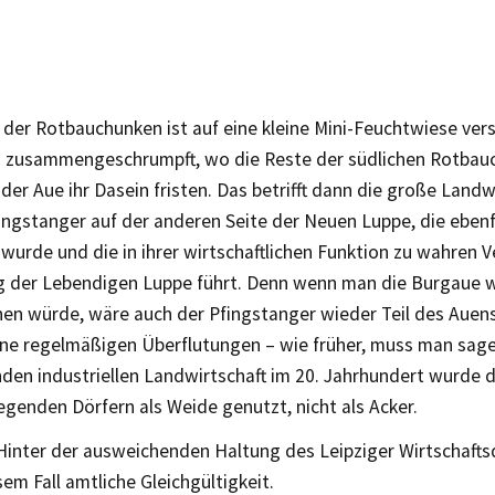
 der Rotbauchunken ist auf eine kleine Mini-Feuchtwiese ver
usammengeschrumpft, wo die Reste der südlichen Rotbau
der Aue ihr Dasein fristen. Das betrifft dann die große Landw
ngstanger auf der anderen Seite der Neuen Luppe, die ebenfa
wurde und die in ihrer wirtschaftlichen Funktion zu wahren 
g der Lebendigen Luppe führt. Denn wenn man die Burgaue 
nen würde, wäre auch der Pfingstanger wieder Teil des Aue
ne regelmäßigen Überflutungen – wie früher, muss man sage
den industriellen Landwirtschaft im 20. Jahrhundert wurde d
egenden Dörfern als Weide genutzt, nicht als Acker.
 Hinter der ausweichenden Haltung des Leipziger Wirtschafts
sem Fall amtliche Gleichgültigkeit.