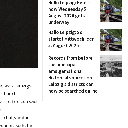
Hello Leipzig: Here’s
how Wednesday 5
August 2026 gets
underway
Hallo Leipzig: So
startet Mittwoch, der
5. August 2026
Records from before
the municipal
amalgamations:
Historical sources on
Leipzig’s districts can
e, was Leipzigs
now be searched online
adt auch
ar so trocken wie
er
nschaftsamt in
enn es selbst in