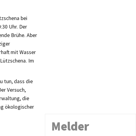
ützschena bei
:30 Uhr. Der
kende Brühe. Aber
ziger
haft mit Wasser
 Lützschena. Im
u tun, dass die
er Versuch,
rwaltung, die
ng ökologischer
Melder