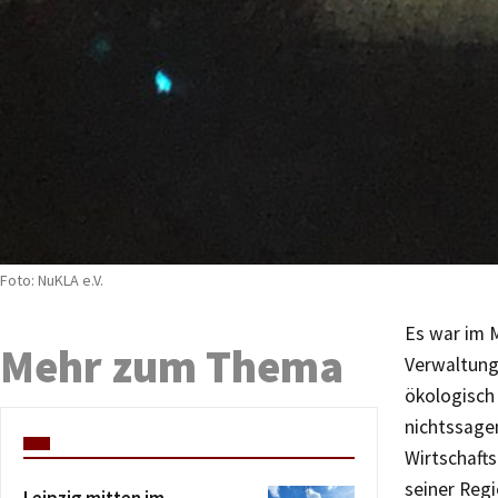
Foto: NuKLA e.V.
Es war im M
Mehr zum Thema
Verwaltung 
ökologisch
nichtssagen
Wirtschaft
seiner Regi
Leipzig mitten im