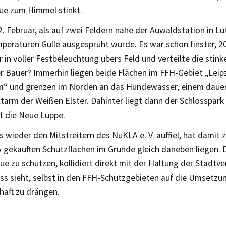
aue zum Himmel stinkt.
. Februar, als auf zwei Feldern nahe der Auwaldstation in L
peraturen Gülle ausgesprüht wurde. Es war schon finster, 20
r in voller Festbeleuchtung übers Feld und verteilte die stin
r Bauer? Immerhin liegen beide Flächen im FFH-Gebiet „Leip
“ und grenzen im Norden an das Hundewasser, einem dauer
ltarm der Weißen Elster. Dahinter liegt dann der Schlosspark
t die Neue Luppe.
 wieder den Mitstreitern des NuKLA e. V. auffiel, hat damit z
gekauften Schutzflächen im Grunde gleich daneben liegen. D
ue zu schützen, kollidiert direkt mit der Haltung der Stadtve
ass sieht, selbst in den FFH-Schutzgebieten auf die Umsetzu
haft zu drängen.