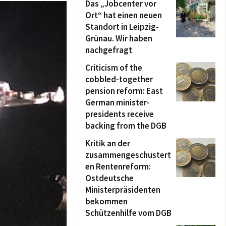
Das „Jobcenter vor
Ort“ hat einen neuen
Standort in Leipzig-
Grünau. Wir haben
nachgefragt
Criticism of the
cobbled-together
pension reform: East
German minister-
presidents receive
backing from the DGB
Kritik an der
zusammengeschustert
en Rentenreform:
Ostdeutsche
Ministerpräsidenten
bekommen
Schützenhilfe vom DGB