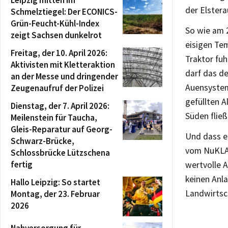
der Elster
Schmelztiegel: Der ECONICS-
Grün-Feucht-Kühl-Index
So wie am 2
zeigt Sachsen dunkelrot
eisigen Tem
Freitag, der 10. April 2026:
Traktor fuh
Aktivisten mit Kletteraktion
darf das de
an der Messe und dringender
Auensystem
Zeugenaufruf der Polizei
gefüllten A
Dienstag, der 7. April 2026:
Süden fließ
Meilenstein für Taucha,
Gleis-Reparatur auf Georg-
Und dass es
Schwarz-Brücke,
vom NuKLA 
Schlossbrücke Lützschena
fertig
wertvolle A
keinen Anl
Hallo Leipzig: So startet
Landwirtsc
Montag, der 23. Februar
2026
Nahversorgung für