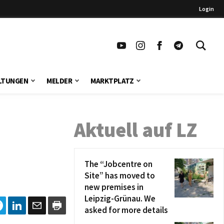
Login
LTUNGEN
MELDER
MARKTPLATZ
Aktuell auf LZ
The “Jobcentre on
Site” has moved to
new premises in
Leipzig-Grünau. We
asked for more details