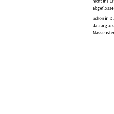
nicht ins E
abgeflossen
Schon in D
da sorgte d
Massenster