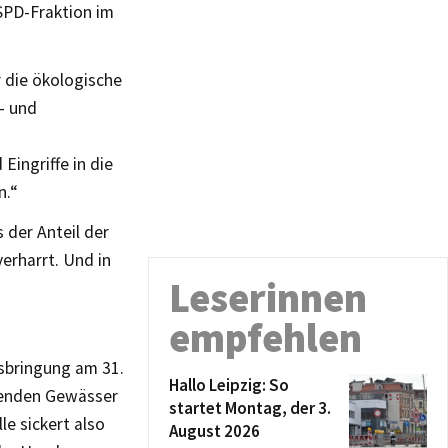
 SPD-Fraktion im
 die ökologische
- und
Eingriffe in die
n.“
 der Anteil der
verharrt. Und in
Leserinnen
empfehlen
sbringung am 31.
Hallo Leipzig: So
nzenden Gewässer
startet Montag, der 3.
le sickert also
August 2026