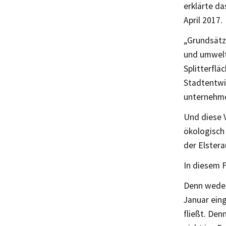
erklärte da
April 2017.
„Grundsätz
und umwelt
Splitterflä
Stadtentwic
unternehme
Und diese V
ökologisch 
der Elstera
In diesem F
Denn weder
Januar ein
fließt. Den