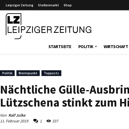
Leipziger Zeitung
Stellenmarkt
Shop
Leipziger Zeitung
STARTSEITE
POLITIK
WIRTSCHAFT
Politik
Brennpunkt
Topposts
Nächtliche Gülle-Ausbri
Lützschena stinkt zum 
Von
Ralf Julke
11. Februar 2019
1
337