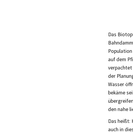
Das Biotop
Bahndamm z
Population 
auf dem Pfi
verpachtet 
der Planun
Wasser öff
bekäme sei
übergreifen
den nahe li
Das heißt:
auch in die