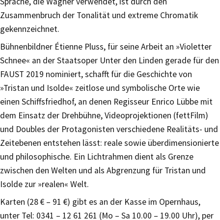
Sprache, die Wagner verwendet, ist durch den
Zusammenbruch der Tonalität und extreme Chromatik
gekennzeichnet.
Bühnenbildner Étienne Pluss, für seine Arbeit an »Violetter
Schnee« an der Staatsoper Unter den Linden gerade für den
FAUST 2019 nominiert, schafft für die Geschichte von
»Tristan und Isolde« zeitlose und symbolische Orte wie
einen Schiffsfriedhof, an denen Regisseur Enrico Lübbe mit
dem Einsatz der Drehbühne, Videoprojektionen (fettFilm)
und Doubles der Protagonisten verschiedene Realitäts- und
Zeitebenen entstehen lässt: reale sowie überdimensionierte
und philosophische. Ein Lichtrahmen dient als Grenze
zwischen den Welten und als Abgrenzung für Tristan und
Isolde zur »realen« Welt.
Karten (28 € – 91 €) gibt es an der Kasse im Opernhaus,
unter Tel: 0341 – 12 61 261 (Mo – Sa 10.00 – 19.00 Uhr), per