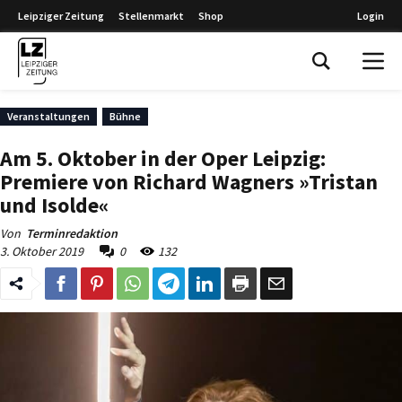
Leipziger Zeitung
Stellenmarkt
Shop
Login
Leipziger Zeitung
Veranstaltungen
Bühne
Am 5. Oktober in der Oper Leipzig:
Premiere von Richard Wagners »Tristan
und Isolde«
Von
Terminredaktion
3. Oktober 2019
0
132