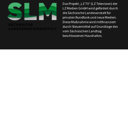
Das Projekt „LZ TV“ (LZ Television) der
LZ Medien GmbH wird gefördert durch
die Sächsische Landesanstalt für
privaten Rundfunk und neue Medien.
Diese Maßnahme wird mitfinanziert
durch Steuermittel auf Grundlage des
vom Sächsischen Landtag
beschlossenen Haushaltes.