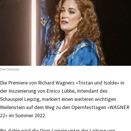
Tom Schulze
Die Premiere von Richard Wagners »Tristan und Isolde« in
der Inszenierung von Enrico Lübbe, Intendant des
Schauspiel Leipzig, markiert einen weiteren wichtigen
Meilenstein auf dem Weg zu den Opernfesttagen »WAGNER
22« im Sommer 2022.
Bis dahin wird die Oper Leipzig unter der Leitung von