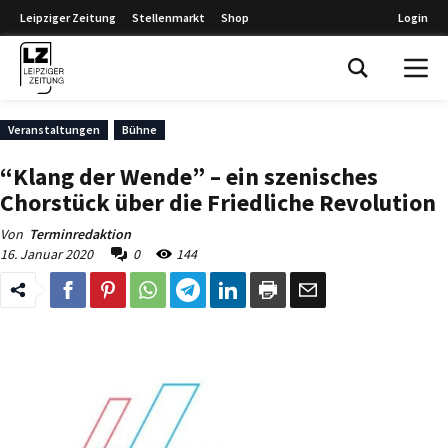
Leipziger Zeitung
Stellenmarkt
Shop
Login
Leipziger Zeitung
Veranstaltungen
Bühne
“Klang der Wende” – ein szenisches
Chorstück über die Friedliche Revolution
Von
Terminredaktion
16. Januar 2020
0
144