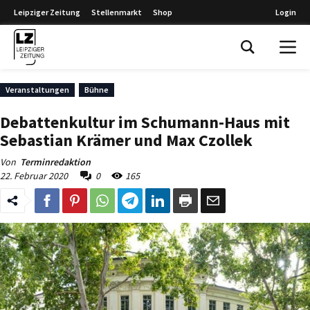
Leipziger Zeitung
Stellenmarkt
Shop
Login
Leipziger Zeitung
Veranstaltungen
Bühne
Debattenkultur im Schumann-Haus mit
Sebastian Krämer und Max Czollek
Von
Terminredaktion
22. Februar 2020
0
165