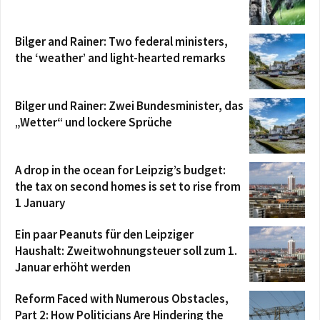
Bilger and Rainer: Two federal ministers,
the ‘weather’ and light-hearted remarks
Bilger und Rainer: Zwei Bundesminister, das
„Wetter“ und lockere Sprüche
A drop in the ocean for Leipzig’s budget:
the tax on second homes is set to rise from
1 January
Ein paar Peanuts für den Leipziger
Haushalt: Zweitwohnungsteuer soll zum 1.
Januar erhöht werden
Reform Faced with Numerous Obstacles,
Part 2: How Politicians Are Hindering the