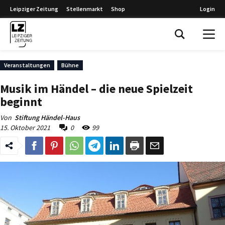
Leipziger Zeitung
Stellenmarkt
Shop
Login
Leipziger Zeitung
Veranstaltungen
Bühne
Musik im Händel – die neue Spielzeit
beginnt
Von
Stiftung Händel-Haus
15. Oktober 2021
0
99