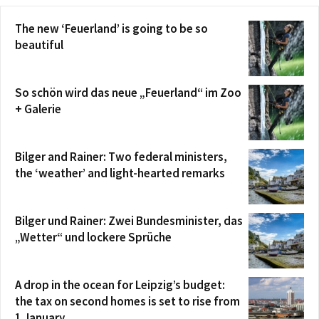
The new ‘Feuerland’ is going to be so
beautiful
So schön wird das neue „Feuerland“ im Zoo
+ Galerie
Bilger and Rainer: Two federal ministers,
the ‘weather’ and light-hearted remarks
Bilger und Rainer: Zwei Bundesminister, das
„Wetter“ und lockere Sprüche
A drop in the ocean for Leipzig’s budget:
the tax on second homes is set to rise from
1 January