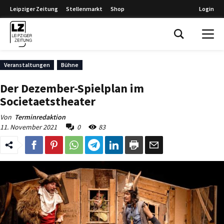
Leipziger Zeitung
Stellenmarkt
Shop
Login
Leipziger Zeitung
Veranstaltungen
Bühne
Der Dezember-Spielplan im
Societaetstheater
Von
Terminredaktion
11. November 2021
0
83