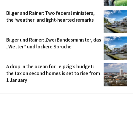
Bilger and Rainer: Two federal ministers,
the ‘weather’ and light-hearted remarks
Bilger und Rainer: Zwei Bundesminister, das
„Wetter“ und lockere Sprüche
A drop in the ocean for Leipzig’s budget:
the tax on second homes is set to rise from
1 January