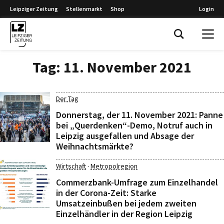
Leipziger Zeitung
Stellenmarkt
Shop
Login
Leipziger Zeitung
Tag:
11. November 2021
Der Tag
Donnerstag, der 11. November 2021: Panne
bei „Querdenken“-Demo, Notruf auch in
Leipzig ausgefallen und Absage der
Weihnachtsmärkte?
·
Wirtschaft
Metropolregion
Commerzbank-Umfrage zum Einzelhandel
in der Corona-Zeit: Starke
Umsatzeinbußen bei jedem zweiten
Einzelhändler in der Region Leipzig