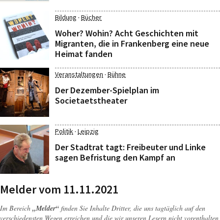
·
Bildung
Bücher
Woher? Wohin? Acht Geschichten mit
Migranten, die in Frankenberg eine neue
Heimat fanden
·
Veranstaltungen
Bühne
Der Dezember-Spielplan im
Societaetstheater
·
Politik
Leipzig
Der Stadtrat tagt: Freibeuter und Linke
sagen Befristung den Kampf an
Melder vom 11.11.2021
Im Bereich
„Melder“
finden Sie Inhalte Dritter, die uns tagtäglich auf den
verschiedensten Wegen erreichen und die wir unseren Lesern nicht vorenthalten