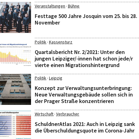
·
Veranstaltungen
Bühne
Festtage 500 Jahre Josquin vom 25. bis 28.
November
·
Politik
Kassensturz
Quartalsbericht Nr. 2/2021: Unter den
jungen Leipziger/-innen hat schon jede/r
vierte einen Migrationshintergrund
·
Politik
Leipzig
Konzept zur Verwaltungsunterbringung:
Neue Verwaltungsgebäude sollen sich in
der Prager Straße konzentrieren
·
Wirtschaft
Verbraucher
SchuldnerAtlas 2021: Auch in Leipzig sank
die Überschuldungsquote im Corona-Jahr