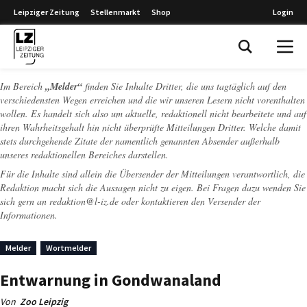
Leipziger Zeitung
Stellenmarkt
Shop
Login
Leipziger Zeitung
Im Bereich
„Melder“
finden Sie Inhalte Dritter, die uns tagtäglich auf den
verschiedensten Wegen erreichen und die wir unseren Lesern nicht vorenthalten
wollen. Es handelt sich also um aktuelle, redaktionell nicht bearbeitete und auf
ihren Wahrheitsgehalt hin nicht überprüfte Mitteilungen Dritter. Welche damit
stets durchgehende Zitate der namentlich genannten Absender außerhalb
unseres redaktionellen Bereiches darstellen.
Für die Inhalte sind allein die Übersender der Mitteilungen verantwortlich, die
Redaktion macht sich die Aussagen nicht zu eigen. Bei Fragen dazu wenden Sie
sich gern an
redaktion@l-iz.de
oder kontaktieren den Versender der
Informationen.
Melder
Wortmelder
Entwarnung in Gondwanaland
Von
Zoo Leipzig