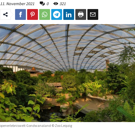
11. November 2021
0
321
openerlebniswelt Gondwanaland © Zoo Leipzig