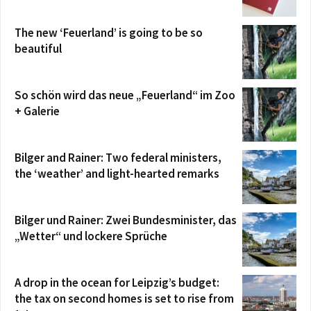
The new ‘Feuerland’ is going to be so
beautiful
So schön wird das neue „Feuerland“ im Zoo
+ Galerie
Bilger and Rainer: Two federal ministers,
the ‘weather’ and light-hearted remarks
Bilger und Rainer: Zwei Bundesminister, das
„Wetter“ und lockere Sprüche
A drop in the ocean for Leipzig’s budget:
the tax on second homes is set to rise from