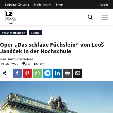
Leipziger Zeitung
Stellenmarkt
Shop
Login
Leipziger Zeitung
Veranstaltungen
Bühne
Oper „Das schlaue Füchslein“ von Leoš
Janáček in der Hochschule
Von
Terminredaktion
29. Mai 2023
0
370