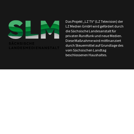
Das Projekt „LZ TV“ (LZ Television) der
LZ Medien GmbH wird gefördert durch
die Sächsische Landesanstalt für
privaten Rundfunk und neue Medien.
Diese Maßnahme wird mitfinanziert
durch Steuermittel auf Grundlage des
vom Sächsischen Landtag
beschlossenen Haushaltes.