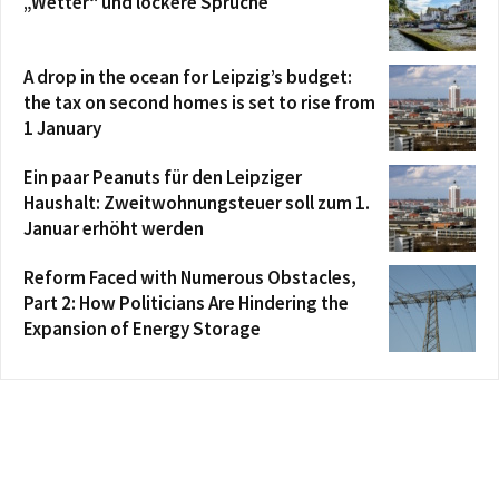
„Wetter“ und lockere Sprüche
A drop in the ocean for Leipzig’s budget:
the tax on second homes is set to rise from
1 January
Ein paar Peanuts für den Leipziger
Haushalt: Zweitwohnungsteuer soll zum 1.
Januar erhöht werden
Reform Faced with Numerous Obstacles,
Part 2: How Politicians Are Hindering the
Expansion of Energy Storage