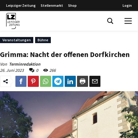
Leipziger Zeitung
Stellenmarkt
Shop
Login
Leipziger Zeitung
Veranstaltungen
Bühne
Grimma: Nacht der offenen Dorfkirchen
Von
Terminredaktion
26. Juni 2023
0
266