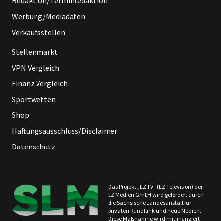
Redaktion/Terminredaktion
Werbung/Mediadaten
Verkaufsstellen
Stellenmarkt
VPN Vergleich
Finanz Vergleich
Sportwetten
Shop
Haftungsausschluss/Disclaimer
Datenschutz
Das Projekt „LZ TV“ (LZ Television) der
LZ Medien GmbH wird gefördert durch
die Sächsische Landesanstalt für
privaten Rundfunk und neue Medien.
Diese Maßnahme wird mitfinanziert