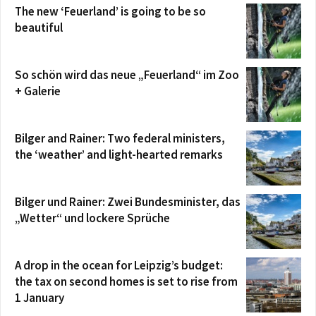
The new ‘Feuerland’ is going to be so
beautiful
So schön wird das neue „Feuerland“ im Zoo
+ Galerie
Bilger and Rainer: Two federal ministers,
the ‘weather’ and light-hearted remarks
Bilger und Rainer: Zwei Bundesminister, das
„Wetter“ und lockere Sprüche
A drop in the ocean for Leipzig’s budget:
the tax on second homes is set to rise from
1 January