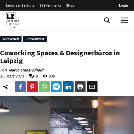
Leipziger Zeitung
Stellenmarkt
Shop
Login
Leipziger Zeitung
Wirtschaft
Firmenwelt
Coworking Spaces & Designerbüros in
Leipzig
Von
Marco Liederscheid
16. März 2023
0
930