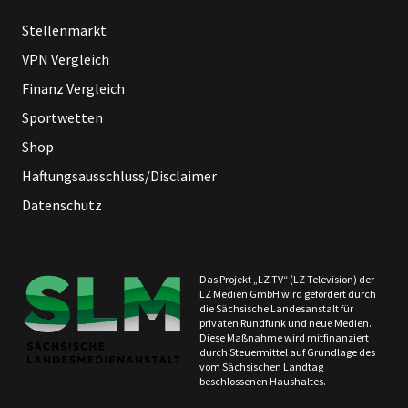
Stellenmarkt
VPN Vergleich
Finanz Vergleich
Sportwetten
Shop
Haftungsausschluss/Disclaimer
Datenschutz
Das Projekt „LZ TV“ (LZ Television) der
LZ Medien GmbH wird gefördert durch
die Sächsische Landesanstalt für
privaten Rundfunk und neue Medien.
Diese Maßnahme wird mitfinanziert
durch Steuermittel auf Grundlage des
vom Sächsischen Landtag
beschlossenen Haushaltes.