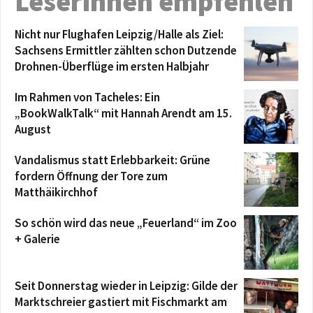
Leserinnen empfehlen
Nicht nur Flughafen Leipzig/Halle als Ziel:
Sachsens Ermittler zählten schon Dutzende
Drohnen-Überflüge im ersten Halbjahr
Im Rahmen von Tacheles: Ein
„BookWalkTalk“ mit Hannah Arendt am 15.
August
Vandalismus statt Erlebbarkeit: Grüne
fordern Öffnung der Tore zum
Matthäikirchhof
So schön wird das neue „Feuerland“ im Zoo
+ Galerie
Seit Donnerstag wieder in Leipzig: Gilde der
Marktschreier gastiert mit Fischmarkt am