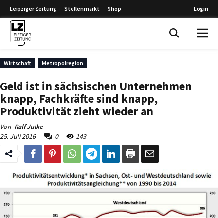
Leipziger Zeitung
Stellenmarkt
Shop
Login
Leipziger Zeitung
Wirtschaft
Metropolregion
Geld ist in sächsischen Unternehmen
knapp, Fachkräfte sind knapp,
Produktivität zieht wieder an
Von
Ralf Julke
25. Juli 2016
0
143