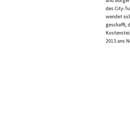
und Bürger
des City-T
wendet sic
geschafft,
Kostenstei
2013 ans N