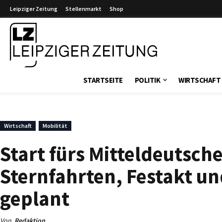
Leipziger Zeitung
Stellenmarkt
Shop
Leipziger Zeitung
STARTSEITE
POLITIK
WIRTSCHAFT
Wirtschaft
Mobilität
Start fürs Mitteldeutsc
Sternfahrten, Festakt u
geplant
Von
Redaktion