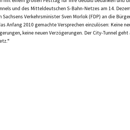
n mit einem großen Festtag für Ihre Geduld bedanken und d
unnels und des Mitteldeutschen S-Bahn-Netzes am 14. Dezemb
h Sachsens Verkehrsminister Sven Morlok (FDP) an die Bürger
 das Anfang 2010 gemachte Versprechen einzulösen: Keine n
gerungen, keine neuen Verzögerungen. Der City-Tunnel geht
etz.“