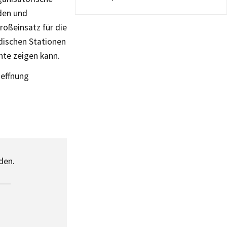
nden und
roßeinsatz für die
rdischen Stationen
hte zeigen kann.
oeffnung
den.