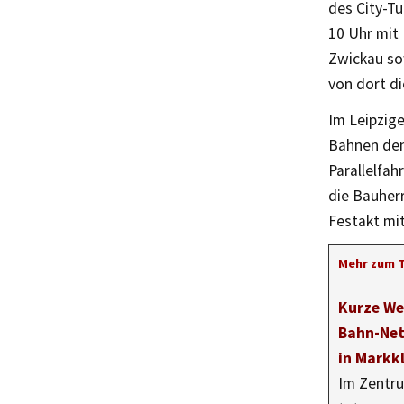
des City-T
10 Uhr mit 
Zwickau sow
von dort di
Im Leipzig
Bahnen den 
Parallelfa
die Bauher
Festakt mit
Mehr zum 
Kurze We
Bahn-Net
in Markk
Im Zentr