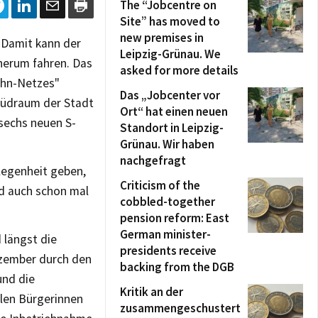
The “Jobcentre on
Site” has moved to
new premises in
. Damit kann der
Leipzig-Grünau. We
 herum fahren. Das
asked for more details
ahn-Netzes"
Das „Jobcenter vor
 Südraum der Stadt
Ort“ hat einen neuen
sechs neuen S-
Standort in Leipzig-
Grünau. Wir haben
nachgefragt
legenheit geben,
Criticism of the
nd auch schon mal
cobbled-together
pension reform: East
German minister-
 längst die
presidents receive
Dezember durch den
backing from the DGB
und die
Kritik an der
llen Bürgerinnen
zusammengeschustert