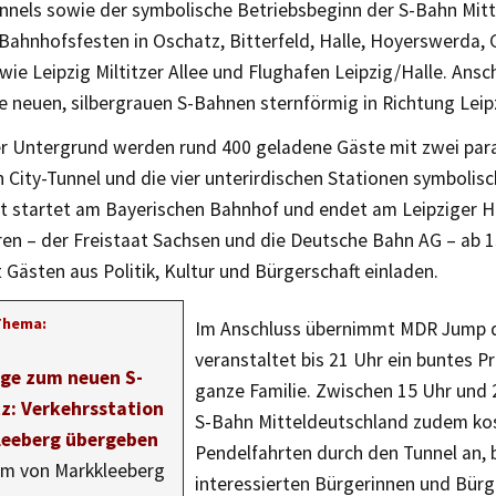
unnels sowie der symbolische Betriebsbeginn der S-Bahn Mit
Bahnhofsfesten in Oschatz, Bitterfeld, Halle, Hoyerswerda, 
ie Leipzig Miltitzer Allee und Flughafen Leipzig/Halle. Ansc
e neuen, silbergrauen S-Bahnen sternförmig in Richtung Leip
er Untergrund werden rund 400 geladene Gäste mit zwei para
City-Tunnel und die vier unterirdischen Stationen symbolisc
hrt startet am Bayerischen Bahnhof und endet am Leipziger 
ren – der Freistaat Sachsen und die Deutsche Bahn AG – ab 1
 Gästen aus Politik, Kultur und Bürgerschaft einladen.
Thema:
Im Anschluss übernimmt MDR Jump 
veranstaltet bis 21 Uhr ein buntes 
ge zum neuen S-
ganze Familie. Zwischen 15 Uhr und 
z: Verkehrsstation
S-Bahn Mitteldeutschland zudem ko
leeberg übergeben
Pendelfahrten durch den Tunnel an, 
um von Markkleeberg
interessierten Bürgerinnen und Bürg