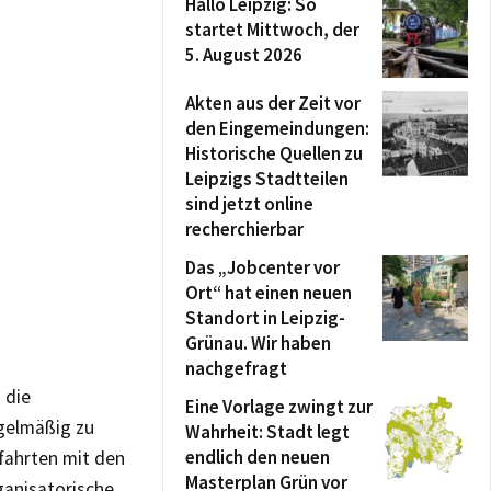
Hallo Leipzig: So
startet Mittwoch, der
5. August 2026
Akten aus der Zeit vor
den Eingemeindungen:
Historische Quellen zu
Leipzigs Stadtteilen
sind jetzt online
recherchierbar
Das „Jobcenter vor
Ort“ hat einen neuen
Standort in Leipzig-
Grünau. Wir haben
nachgefragt
 die
Eine Vorlage zwingt zur
gelmäßig zu
Wahrheit: Stadt legt
endlich den neuen
fahrten mit den
Masterplan Grün vor
ganisatorische