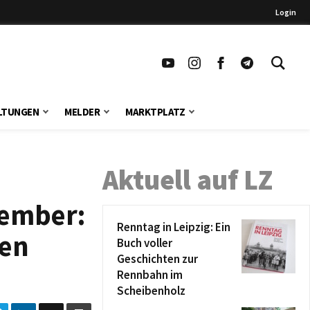
Login
LTUNGEN
MELDER
MARKTPLATZ
Aktuell auf LZ
zember:
Renntag in Leipzig: Ein
ten
Buch voller
Geschichten zur
Rennbahn im
Scheibenholz