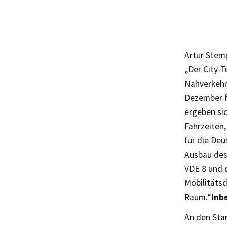
Artur Stem
„Der City-T
Nahverkehr
Dezember fü
ergeben si
Fahrzeiten
für die Deu
Ausbau des
VDE 8 und 
Mobilitäts
Raum.“
Inb
An den Sta