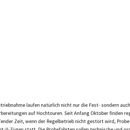
etriebnahme laufen natürlich nicht nur die Fest- sondern auch
rbereitungen auf Hochtouren. Seit Anfang Oktober finden re
ender Zeit, wenn der Regelbetrieb nicht gestört wird, Probe
t-II-Zügen statt. Die Probefahrten sollen technische und or