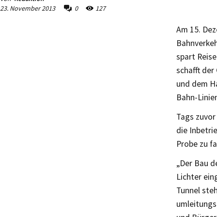
23. November 2013
0
127
Am 15. Deze
Bahnverkehr
spart Reis
schafft de
und dem Ha
Bahn-Linie
Tags zuvor 
die Inbetri
Probe zu fa
„Der Bau de
Lichter ein
Tunnel ste
umleitungs