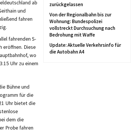
teldeutschland ab
zurückgelassen
Geithain und
Von der Regionalbahn bis zur
hließend fahren
Wohnung: Bundespolizei
zig.
vollstreckt Durchsuchung nach
Bedrohung mit Waffe
llel fahrenden S-
Update: Aktuelle Verkehrsinfo für
h eröffnen. Diese
die Autobahn A4
Hauptbahnhof, wo
3:15 Uhr zu einem
die Bühne und
Programm für die
21 Uhr bietet die
stenlose
bei dem die
er Probe fahren