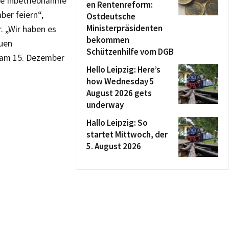
ie Inbetriebnahme
en Rentenreform:
er feiern“,
Ostdeutsche
Ministerpräsidenten
. „Wir haben es
bekommen
euen
Schützenhilfe vom DGB
 am 15. Dezember
Hello Leipzig: Here’s
how Wednesday 5
August 2026 gets
underway
Hallo Leipzig: So
startet Mittwoch, der
5. August 2026