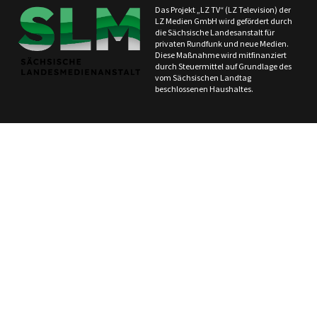
Das Projekt „LZ TV“ (LZ Television) der
LZ Medien GmbH wird gefördert durch
die Sächsische Landesanstalt für
privaten Rundfunk und neue Medien.
Diese Maßnahme wird mitfinanziert
durch Steuermittel auf Grundlage des
vom Sächsischen Landtag
beschlossenen Haushaltes.