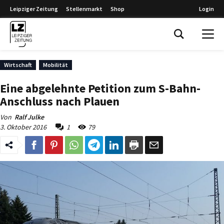
Leipziger Zeitung
Stellenmarkt
Shop
Login
Leipziger Zeitung
Wirtschaft
Mobilität
Eine abgelehnte Petition zum S-Bahn-
Anschluss nach Plauen
Von
Ralf Julke
3. Oktober 2016
1
79