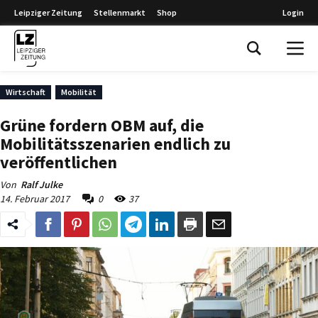
Leipziger Zeitung
Stellenmarkt
Shop
Login
Leipziger Zeitung
Wirtschaft
Mobilität
Grüne fordern OBM auf, die
Mobilitätsszenarien endlich zu
veröffentlichen
Von
Ralf Julke
14. Februar 2017
0
37