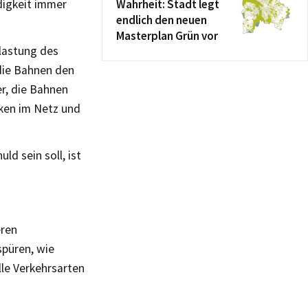
digkeit immer
Wahrheit: Stadt legt
endlich den neuen
Masterplan Grün vor
lastung des
 die Bahnen den
r, die Bahnen
ken im Netz und
d sein soll, ist
eren
spüren, wie
lle Verkehrsarten