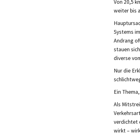
Von 20,5 k
weiter bis 
Hauptursac
Systems im
Andrang of
stauen sic
diverse vo
Nur die Erk
schlichtweg
Ein Thema,
Als Mitstre
Verkehrsart
verdichtet 
wirkt – wirk