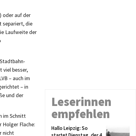
6) oder auf der
 separiert, die
ie Laufweite der
o
 Stadtbahn-
 viel besser,
 LVB – auch im
erichtet – in
aße und der
Leserinnen
empfehlen
n im Schnitt
r Holger Flache:
Hallo Leipzig: So
 nicht
startet Dienstag, der 4.