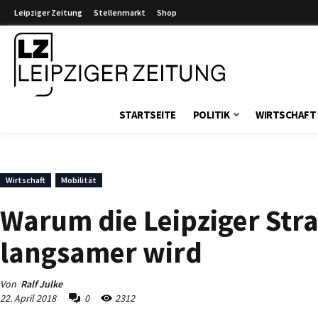
Leipziger Zeitung
Stellenmarkt
Shop
Leipziger Zeitung
STARTSEITE
POLITIK
WIRTSCHAFT
Wirtschaft
Mobilität
Warum die Leipziger Str
langsamer wird
Von
Ralf Julke
22. April 2018
0
2312