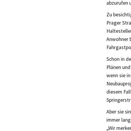
abzurufen 
Zu besichti
Prager Stra
Haltestelle
Anwohner bi
Fahrgastpo
Schon in d
Plänen und 
wenn sie in
Neubauproje
diesem Fall
Springerstr
Aber sie si
immer lang
„Wir merke