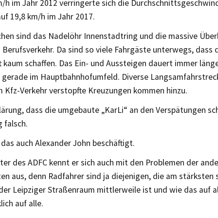
m/h im Jahr 2012 verringerte sich die Durchschnittsgeschwin
auf 19,8 km/h im Jahr 2017.
hen sind das Nadelöhr Innenstadtring und die massive Über
 Berufsverkehr. Da sind so viele Fahrgäste unterwegs, dass
t kaum schaffen. Das Ein- und Aussteigen dauert immer länge
h gerade im Hauptbahnhofumfeld. Diverse Langsamfahrstrec
m Kfz-Verkehr verstopfte Kreuzungen kommen hinzu.
lärung, dass die umgebaute „KarLi“ an den Verspätungen schul
 falsch.
 das auch Alexander John beschäftigt.
iter des ADFC kennt er sich auch mit den Problemen der and
en aus, denn Radfahrer sind ja diejenigen, die am stärksten 
der Leipziger Straßenraum mittlerweile ist und wie das auf a
lich auf alle.