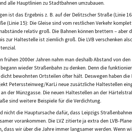
und alle Hauptlinien zu Stadtbahnen umzubauen.
gen ist das Ergebnis z. B. auf der Delitzscher Straße (Linie 1
ße (Linie 15): Die Gleise sind vom restlichen Verkehr komplett
nabstände relativ groß. Die Bahnen können brettern – aber d
s zur Haltestelle ist ziemlich groß. Die LVB verschenken als
tenzial.
en frühen 2000er Jahren nahm man deshalb Abstand von den
begann wieder Straßenbahn zu denken. Denn die funktioniert
 dicht bewohnten Ortsteilen öfter hält. Deswegen haben die
kt Peterssteinweg/KarLi neue zusätzliche Haltestellen eing
 an der Münzgasse. Die neuen Haltestellen an der Härtelstr
aße sind weitere Beispiele für die Verdichtung.
nd nicht die Hauptursache dafür, dass Leipzigs Straßenbahne
samer vorankommen. Die LVZ zitierte ja extra den LVB-Plane
n, dass wir über die Jahre immer langsamer werden. Wenn wir