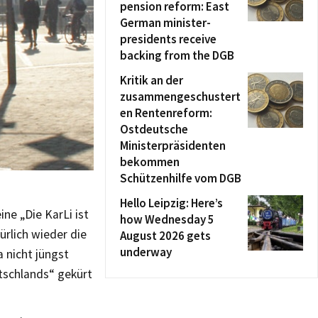
pension reform: East
German minister-
presidents receive
backing from the DGB
Kritik an der
zusammengeschustert
en Rentenreform:
Ostdeutsche
Ministerpräsidenten
bekommen
Schützenhilfe vom DGB
Hello Leipzig: Here’s
ne „Die KarLi ist
how Wednesday 5
rlich wieder die
August 2026 gets
underway
 nicht jüngst
tschlands“ gekürt