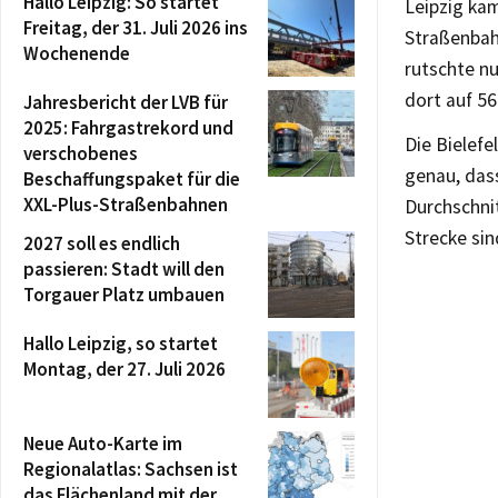
Hallo Leipzig: So startet
Leipzig kam
Freitag, der 31. Juli 2026 ins
Straßenbahn
Wochenende
rutschte nu
dort auf 56
Jahresbericht der LVB für
2025: Fahrgastrekord und
Die Bielefe
verschobenes
genau, das
Beschaffungspaket für die
XXL-Plus-Straßenbahnen
Durchschnit
Strecke sin
2027 soll es endlich
passieren: Stadt will den
Torgauer Platz umbauen
Hallo Leipzig, so startet
Montag, der 27. Juli 2026
Neue Auto-Karte im
Regionalatlas: Sachsen ist
das Flächenland mit der