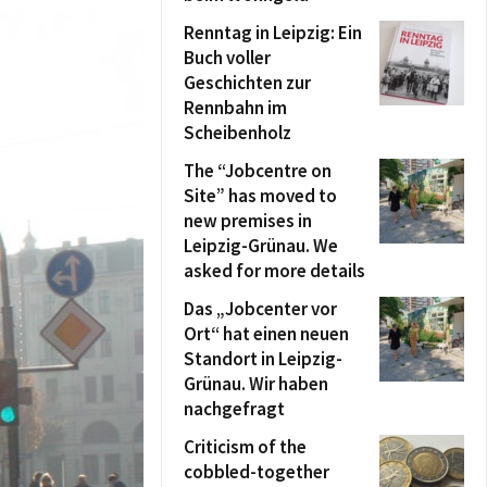
Renntag in Leipzig: Ein
Buch voller
Geschichten zur
Rennbahn im
Scheibenholz
The “Jobcentre on
Site” has moved to
new premises in
Leipzig-Grünau. We
asked for more details
Das „Jobcenter vor
Ort“ hat einen neuen
Standort in Leipzig-
Grünau. Wir haben
nachgefragt
Criticism of the
cobbled-together