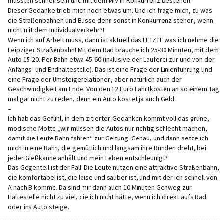
müssten schnell sein und mit dem MiV in Konkurrenz bestehen.“
Dieser Gedanke trieb mich noch etwas um. Und ich frage mich, zu was
die Straßenbahnen und Busse denn sonst in Konkurrenz stehen, wenn
nicht mit dem Individualverkehr?!
Wenn ich auf Arbeit muss, dann ist aktuell das LETZTE was ich nehme die
Leipziger Straßenbahn! Mit dem Rad brauche ich 25-30 Minuten, mit dem
Auto 15-20. Per Bahn etwa 45-60 (inklusive der Lauferei zur und von der
Anfangs- und Endhaltestelle). Das ist eine Frage der Linienführung und
eine Frage der Umsteigerelationen, aber natürlich auch der
Geschwindigkeit am Ende. Von den 12 Euro Fahrtkosten an so einem Tag
mal gar nicht zu reden, denn ein Auto kostet ja auch Geld.
–
Ich hab das Gefühl, in dem zitierten Gedanken kommt voll das grüne,
modische Motto „wir müssen die Autos nur richtig schlecht machen,
damit die Leute Bahn fahren“ zur Geltung. Genau, und dann setze ich
mich in eine Bahn, die gemütlich und langsam ihre Runden dreht, bei
jeder Gießkanne anhält und mein Leben entschleunigt?
Das Gegenteil ist der Fall: Die Leute nutzen eine attraktive Straßenbahn,
die komfortabel ist, die leise und sauber ist, und mit der ich schnell von
A nach B komme. Da sind mir dann auch 10 Minuten Gehweg zur
Haltestelle nicht zu viel, die ich nicht hätte, wenn ich direkt aufs Rad
oder ins Auto steige.