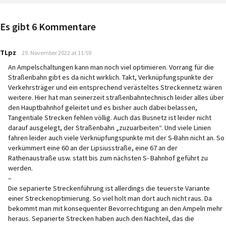
Es gibt 6 Kommentare
says:
TLpz
29. November 2022 at 11:59
An Ampelschaltungen kann man noch viel optimieren. Vorrang für die
Straßenbahn gibt es da nicht wirklich. Takt, Verknüpfungspunkte der
Verkehrsträger und ein entsprechend verästeltes Streckennetz wären
weitere. Hier hat man seinerzeit straßenbahntechnisch leider alles über
den Hauptbahnhof geleitet und es bisher auch dabei belassen,
Tangentiale Strecken fehlen völlig. Auch das Busnetz ist leider nicht
darauf ausgelegt, der Straßenbahn „zuzuarbeiten“. Und viele Linien
fahren leider auch viele Verknüpfungspunkte mit der S-Bahn nicht an. So
verkümmert eine 60 an der Lipsiusstraße, eine 67 an der
Rathenaustraße usw. statt bis zum nächsten S- Bahnhof geführt zu
werden.
–
Die separierte Streckenführung ist allerdings die teuerste Variante
einer Streckenoptimierung. So viel holt man dort auch nicht raus. Da
bekommt man mit konsequenter Bevorrechtigung an den Ampeln mehr
heraus. Separierte Strecken haben auch den Nachteil, das die