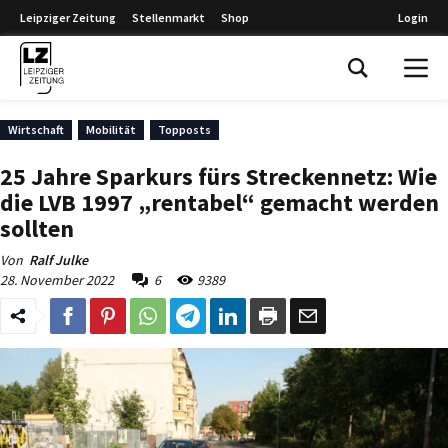
Leipziger Zeitung
Stellenmarkt
Shop
Login
Leipziger Zeitung
Wirtschaft
Mobilität
Topposts
25 Jahre Sparkurs fürs Streckennetz: Wie
die LVB 1997 „rentabel“ gemacht werden
sollten
Von
Ralf Julke
28. November 2022
6
9389