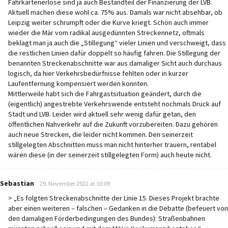
Fahrkartenerlöse sind ja auch Bestandteil der Finanzierung der LVB.
Aktuell machen diese wohl ca. 75% aus. Damals war nicht absehbar, ob
Leipzig weiter schrumpft oder die Kurve kriegt. Schön auch immer
wieder die Mär vom radikal ausgedünnten Streckennetz, oftmals
beklagt man ja auch die „Stillegung“ vieler Linien und verschweigt, dass
die restlichen Linien dafür doppelt so häufig fahren. Die Stillegung der
benannten Streckenabschnitte war aus damaliger Sicht auch durchaus
logisch, da hier Verkehrsbedürfnisse fehlten oder in kurzer
Laufentfernung kompensiert werden konnten.
Mittlerweile habt sich die Fahrgastsituation geändert, durch die
(eigentlich) angestrebte Verkehrswende entsteht nochmals Druck auf
Stadt und LVB. Leider wird aktuell sehr wenig dafür getan, den
öffentlichen Nahverkehr auf die Zukunft vorzubereiten. Dazu gehören
auch neue Strecken, die leider nicht kommen. Den seinerzeit
stillgelegten Abschnitten muss man nicht hinterher trauern, rentabel
wären diese (in der seinerzeit stillgelegten Form) auch heute nicht.
says:
Sebastian
29. November 2022 at 10:09
> „Es folgten Streckenabschnitte der Linie 15. Dieses Projekt brachte
aber einen weiteren – falschen – Gedanken in die Debatte (befeuert von
den damaligen Förderbedingungen des Bundes): Straßenbahnen