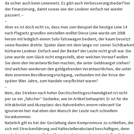
da sicher auch beim Liniennetz. Es gibt auch Verbesserungsbedarf bei
der Finanzierung, damit sowas wie der Leoliner einfach nie wieder
passiert. –
–
Aber es ist doch nicht so, dass man zum Beispiel die heutige Linie 14
nach Plagwitz grundlos einstellen wollte! Diese Linie wurde um 2008
herum mit lediglich einem Solo-Tatrawagen bedient, der kaum besetzt
seine Runden drehte. Später dann mit dem lange vor seiner Sichtbarkeit
hörbaren Leoliner. Einfach weil der Bedarf der Leute nicht groß war. Die
Linie wurde zum Glück nicht eingestellt, aber welchen Vorwurf wollen
Sie denn den Verantwortlichen machen, die unter Geldmangel stehen?
Und welchen wiederum den geldgebenden Verantwortlichen, die unter
dem enormen Bevölkerungsrückgang, verbunden mit der Krise der
späten 90er Jahre, zum Handeln verpflichtet waren?
–
Nein, das Streben nach hoher Durchschnittsgeschwindigkeit ist nicht
per se ein „falscher“ Gedanke, wie im Artikel behauptet. Er ist für die
Attraktivität und Akzeptanz des Nahverkehrs enorm relevant! Sie
ignorieren hier mal eben den Wunsch der Leute nach schnellem
Vorankommen.
Natürlich gilt es bei der Gestaltung dann Kompromisse zu schließen, die
sich mit Streckenführung und Haltestellenabstand beschäftigen, denn