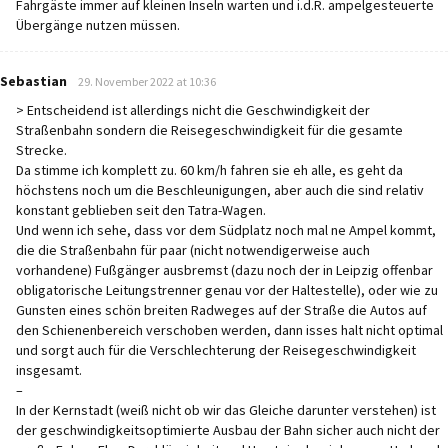
Fahrgäste immer auf kleinen Inseln warten und i.d.R. ampelgesteuerte
Übergänge nutzen müssen.
says:
Sebastian
29. November 2022 at 10:36
> Entscheidend ist allerdings nicht die Geschwindigkeit der
Straßenbahn sondern die Reisegeschwindigkeit für die gesamte
Strecke.
Da stimme ich komplett zu. 60 km/h fahren sie eh alle, es geht da
höchstens noch um die Beschleunigungen, aber auch die sind relativ
konstant geblieben seit den Tatra-Wagen.
Und wenn ich sehe, dass vor dem Südplatz noch mal ne Ampel kommt,
die die Straßenbahn für paar (nicht notwendigerweise auch
vorhandene) Fußgänger ausbremst (dazu noch der in Leipzig offenbar
obligatorische Leitungstrenner genau vor der Haltestelle), oder wie zu
Gunsten eines schön breiten Radweges auf der Straße die Autos auf
den Schienenbereich verschoben werden, dann isses halt nicht optimal
und sorgt auch für die Verschlechterung der Reisegeschwindigkeit
insgesamt.
–
In der Kernstadt (weiß nicht ob wir das Gleiche darunter verstehen) ist
der geschwindigkeitsoptimierte Ausbau der Bahn sicher auch nicht der