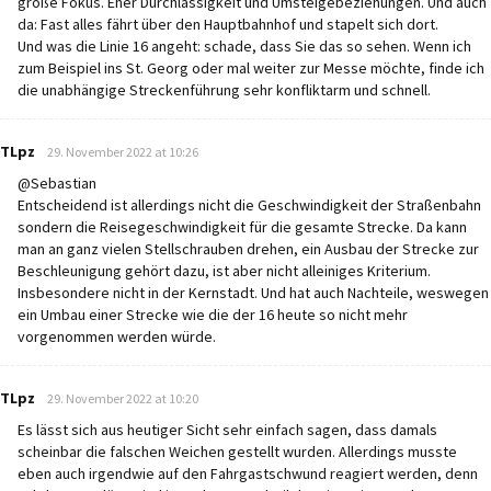
große Fokus. Eher Durchlässigkeit und Umsteigebeziehungen. Und auch
da: Fast alles fährt über den Hauptbahnhof und stapelt sich dort.
Und was die Linie 16 angeht: schade, dass Sie das so sehen. Wenn ich
zum Beispiel ins St. Georg oder mal weiter zur Messe möchte, finde ich
die unabhängige Streckenführung sehr konfliktarm und schnell.
says:
TLpz
29. November 2022 at 10:26
@Sebastian
Entscheidend ist allerdings nicht die Geschwindigkeit der Straßenbahn
sondern die Reisegeschwindigkeit für die gesamte Strecke. Da kann
man an ganz vielen Stellschrauben drehen, ein Ausbau der Strecke zur
Beschleunigung gehört dazu, ist aber nicht alleiniges Kriterium.
Insbesondere nicht in der Kernstadt. Und hat auch Nachteile, weswegen
ein Umbau einer Strecke wie die der 16 heute so nicht mehr
vorgenommen werden würde.
says:
TLpz
29. November 2022 at 10:20
Es lässt sich aus heutiger Sicht sehr einfach sagen, dass damals
scheinbar die falschen Weichen gestellt wurden. Allerdings musste
eben auch irgendwie auf den Fahrgastschwund reagiert werden, denn