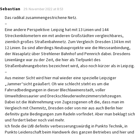
says:
Sebastian
29. November 2022 at 8:53
Das radikal zusammengestrichene Netz.
–
Eine andere Perspektive: Leipzig hat mit 13 Linien und 144
Streckenkilometern ein mit anderen Großstädten vergleichbares,
ziemlich großes Straßenbahnnetz. Zum Vergleich: Dresden 134 km mit
12 Linien. Da sind allerdings Neubauprojekte wie die Messeanbindung,
der Wasaplatz über Strehlener Bahnhof und Pennrich dabei. Dresdens
Linienlänge war zu der Zeit, die hier als Tiefpunkt des
Straßenbahnangebotes bezeichnet wird, also noch kürzer als in Leipzig.
–
Aus meiner Sicht wird hier mal wieder eine spezielle Leipziger
„Jammer“sicht geäußert. Oh wie schlecht steht es um die
Fahrradbedingungen in dieser Blechlawinenstadt, voller
Umweltdinosaurier und Dreckschleuderwohnzimmerstehzeugen.
Dabei ist die Wahrnehmung von Zugezogenen oft die, dass man im
Vergleich mit Chemnitz, Dresden oder von mir aus auch Berlin hier
definitiv gute Bedingungen zum Radeln vorfindet. Aber man beklagt sich
und fordert lieber noch viel mehr.
Ich finde die LVB definitiv verbesserungswürdig in Punkto Technik, in
Punkto Leidenschaft beim Handwerk des ganzen Betriebes und hier und