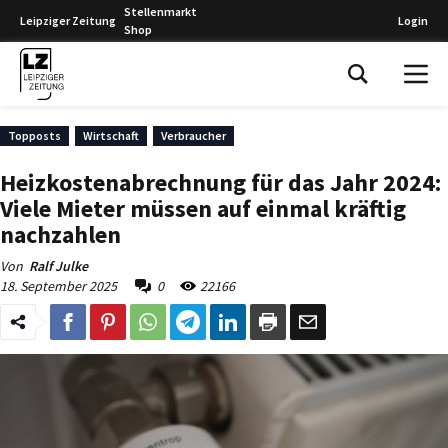
Stellenmarkt
Leipziger Zeitung
Login
Shop
Leipziger Zeitung
Topposts
Wirtschaft
Verbraucher
Heizkostenabrechnung für das Jahr 2024:
Viele Mieter müssen auf einmal kräftig
nachzahlen
Von
Ralf Julke
18. September 2025
0
22166