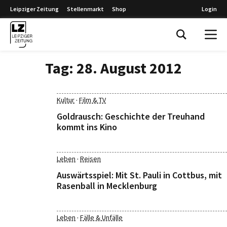
Leipziger Zeitung
Stellenmarkt
Shop
Login
Leipziger Zeitung
Tag:
28. August 2012
·
Kultur
Film & TV
Goldrausch: Geschichte der Treuhand
kommt ins Kino
·
Leben
Reisen
Auswärtsspiel: Mit St. Pauli in Cottbus, mit
Rasenball in Mecklenburg
·
Leben
Fälle & Unfälle