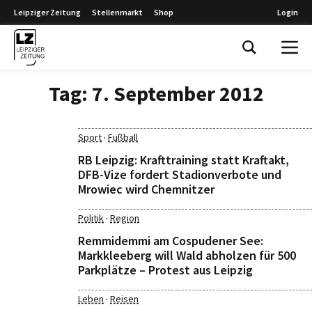
Leipziger Zeitung
Stellenmarkt
Shop
Login
Leipziger Zeitung
Tag:
7. September 2012
·
Sport
Fußball
RB Leipzig: Krafttraining statt Kraftakt,
DFB-Vize fordert Stadionverbote und
Mrowiec wird Chemnitzer
·
Politik
Region
Remmidemmi am Cospudener See:
Markkleeberg will Wald abholzen für 500
Parkplätze – Protest aus Leipzig
·
Leben
Reisen