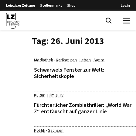
Leipziger Zeitung
Stellenmarkt
Shop
Login
Leipziger Zeitung
Tag:
26. Juni 2013
·
·
·
Mediathek
Karikaturen
Leben
Satire
Schwarwels Fenster zur Welt:
Sicherheitskopie
·
Kultur
Film & TV
Fürchterlicher Zombiethriller: „World War
Z“ enttäuscht auf ganzer Linie
·
Politik
Sachsen