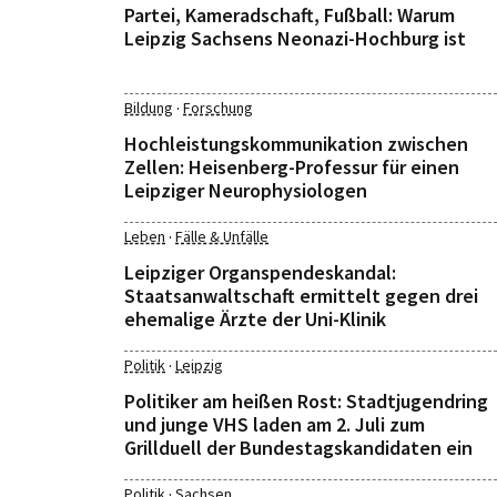
Partei, Kameradschaft, Fußball: Warum
Leipzig Sachsens Neonazi-Hochburg ist
·
Bildung
Forschung
Hochleistungskommunikation zwischen
Zellen: Heisenberg-Professur für einen
Leipziger Neurophysiologen
·
Leben
Fälle & Unfälle
Leipziger Organspendeskandal:
Staatsanwaltschaft ermittelt gegen drei
ehemalige Ärzte der Uni-Klinik
·
Politik
Leipzig
Politiker am heißen Rost: Stadtjugendring
und junge VHS laden am 2. Juli zum
Grillduell der Bundestagskandidaten ein
·
Politik
Sachsen