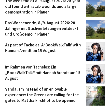
The weekend of 8–9 August 2026: 20-year-
old found with stab wounds and a large
demonstration in Plauen
Das Wochenende, 8./9. August 2026: 20-
Jähriger mit Stichverletzungen entdeckt
und Großdemo in Plauen
As part of Tacheles: A ‘BookWalkTalk’ with
Hannah Arendt on 15 August
Im Rahmen von Tacheles: Ein
„BookWalkTalk“ mit Hannah Arendt am 15.
August
Vandalism instead of an enjoyable
experience: the Greens are calling for the
gates to Matthäikirchhof to be opened