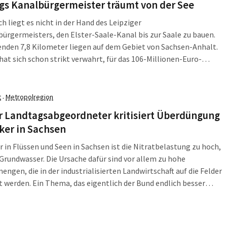
gs Kanalbürgermeister träumt von der See
ch liegt es nicht in der Hand des Leipziger
rgermeisters, den Elster-Saale-Kanal bis zur Saale zu bauen.
enden 7,8 Kilometer liegen auf dem Gebiet von Sachsen-Anhalt.
hat sich schon strikt verwahrt, für das 106-Millionen-Euro-
 Geld zu geben. Trotzdem tat Leipzigs Umweltbürgermeister
senthal am 2. Juli so, als könne er den Kanal einfach
auen.
t
Metropolregion
·
r Landtagsabgeordneter kritisiert Überdüngung
ker in Sachsen
r in Flüssen und Seen in Sachsen ist die Nitratbelastung zu hoch,
Grundwasser. Die Ursache dafür sind vor allem zu hohe
ngen, die in der industrialisierten Landwirtschaft auf die Felder
 werden. Ein Thema, das eigentlich der Bund endlich besser
en wollte. Doch der hat noch nicht einmal die Vorstufe für einen
twurf fertig, kritisierte am 14. Juli der Bundesverband der
 und Wasserwirtschaft (BDEW).