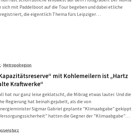
te sich mit Paddelboot auf die Tour begeben und dabei etliche
 registriert, die eigentlich Thema fürs Leipziger
chutzamt wären. Das bekam dann gleich am 22. Mai auch einen
Brief - und hat am 26. Juni auch geantwortet. Mit dem
chen Hinweis, der NuKla e.V. könne die Antwort ja veröffentlichen,
e aber nicht weiterverlinken.
t
Metropolregion
·
Kapazitätsreserve“ mit Kohlemeilern ist „Hartz
 alte Kraftwerke“
ll hat nur ganz leise geklatscht, die Mibrag etwas lauter. Und die
he Regierung hat beinah gejubelt, als die von
nergieminister Sigmar Gabriel geplante "Klimaabgabe" gekippt
Versorgungssicherheit" hatten die Gegner der "Klimaabgabe"
t in ihre Reden geschrieben. Das Gegenteil werden wir
n, stellt Franz Untersteller, der Umweltminister von Baden-
assensturz