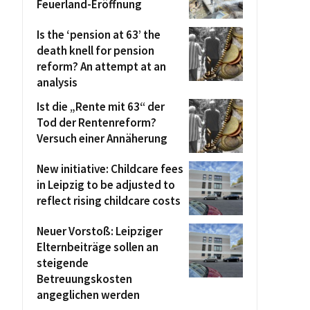
Feuerland-Eröffnung
Is the ‘pension at 63’ the
death knell for pension
reform? An attempt at an
analysis
Ist die „Rente mit 63“ der
Tod der Rentenreform?
Versuch einer Annäherung
New initiative: Childcare fees
in Leipzig to be adjusted to
reflect rising childcare costs
Neuer Vorstoß: Leipziger
Elternbeiträge sollen an
steigende
Betreuungskosten
angeglichen werden