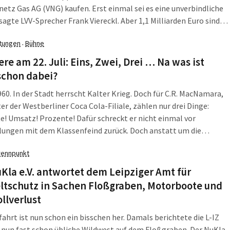
etz Gas AG (VNG) kaufen. Erst einmal sei es eine unverbindliche
 sagte LVV-Sprecher Frank Viereckl. Aber 1,1 Milliarden Euro sind
 das Leipzig so noch nie gedreht hat. Und die Gewerkschaft ver.di
ltungen
Bühne
·
ch entsprechend besorgt.
re am 22. Juli: Eins, Zwei, Drei … Na was ist
schon dabei?
960. In der Stadt herrscht Kalter Krieg. Doch für C.R. MacNamara,
er der Westberliner Coca Cola-Filiale, zählen nur drei Dinge:
e! Umsatz! Prozente! Dafür schreckt er nicht einmal vor
lungen mit dem Klassenfeind zurück. Doch anstatt um die
e mit der Sowjetunion soll sich MacNamara plötzlich um
rennpunkt
, die Tochter des Konzernchefs, kümmern. Ihr unangekündigter
n Berlin bringt MacNamaras ehrgeizige Karrierepläne
Kla e.V. antwortet dem Leipziger Amt für
ander.
tschutz in Sachen Floßgraben, Motorboote und
llverlust
hrt ist nun schon ein bisschen her. Damals berichtete die L-IZ
 nun fast schon übliche Wildwest auf dem Floßgraben. Der NuKla