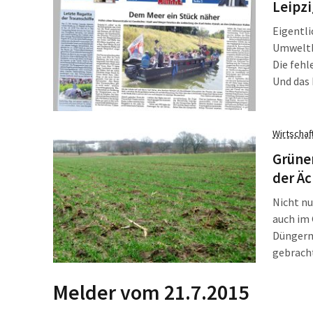
Leipzi
Eigentli
Umweltbü
Die fehl
Und das 
Projekt
Heiko Ro
herbeib
Wirtschaf
Grüne
der Äc
Nicht nu
auch im 
Düngerme
gebracht
regulier
Gesetzen
Melder vom 21.7.2015
Energie-