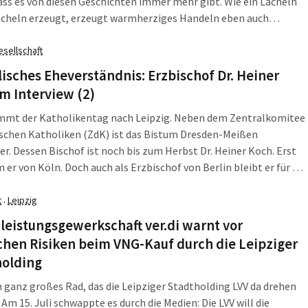
ass es von diesen Geschichten immer mehr gibt. Wie ein Lächeln
ächeln erzeugt, erzeugt warmherziges Handeln eben auch
hlichkeit. Bei einem feinen Fest traf er deshalb auf Lisa
d und ihre Freundinnen von Ser Humanos. Was diese tun und
esellschaft
ese helfen, statt ferngelenkt im Konsumismus zu versacken,
isches Eheverständnis: Erzbischof Dr. Heiner
ie heißgeliebten Leserschaften heute erfahren.
m Interview (2)
mmt der Katholikentag nach Leipzig. Neben dem Zentralkomitee
schen Katholiken (ZdK) ist das Bistum Dresden-Meißen
r. Dessen Bischof ist noch bis zum Herbst Dr. Heiner Koch. Erst
 er von Köln. Doch auch als Erzbischof von Berlin bleibt er für die
r Veranstaltung mitverantwortlich. Im Herbst fährt er mit zwei
n deutschen Bischöfen nach Rom. Thema: Ehe und Familie. Auch
t
Leipzig
·
sprach er mit der L-IZ.
leistungsgewerkschaft ver.di warnt vor
hen Risiken beim VNG-Kauf durch die Leipziger
holding
in ganz großes Rad, das die Leipziger Stadtholding LVV da drehen
Am 15. Juli schwappte es durch die Medien: Die LVV will die