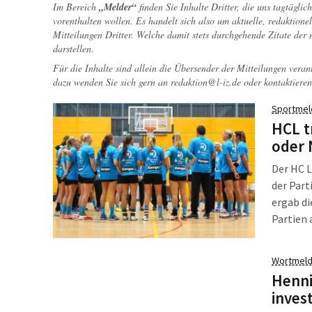
Im Bereich
„Melder“
finden Sie Inhalte Dritter, die uns tagtägli
vorenthalten wollen. Es handelt sich also um aktuelle, redaktionel
Mitteilungen Dritter. Welche damit stets durchgehende Zitate der
darstellen.
Für die Inhalte sind allein die Übersender der Mitteilungen veran
dazu wenden Sie sich gern an
redaktion@l-iz.de
oder kontaktieren
Sportmel
HCL t
oder 
Der HC L
der Part
ergab di
Partien 
Wortmeld
Henni
inves