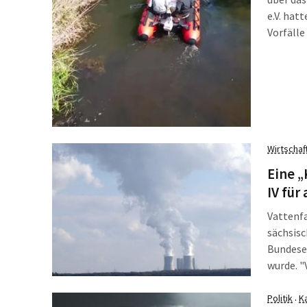
e.V. hat
Vorfälle
Umwelts
Offenen 
freundli
dürfe si
Wirtschaf
Eine „
IV für
Vattenfa
sächsisc
Bundese
wurde. "
ganz fet
bekomme
Politik
K
·