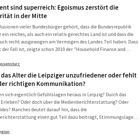
erg nun fest. Er bezieht Position zu abgeschalteten
ent sind superreich: Egoismus zerstört die
rken, Stromkapazitäten und fehlenden Stromtrassen.
rität in der Mitte
llusionen vieler Bundesbürger gehört, dass die Bundesrepublik
r ein reiches, als auch ein relativ gerechtes Land ist und dass die
auch recht ausgewogen am Vermögen des Landes Teil haben. Dass
t der Fall ist, zeigte schon 2010 der "Household Finance and
ion Survey" (HFCS). Er ergab für Deutschland einen Gini-
enten von 0,758. Nur in Österreich waren die Vermögen noch
assensturz
er verteilt.
das Alter die Leipziger unzufriedener oder fehlt
 der richtigen Kommunikation?
en sich eigentlich Gefühlslagen heraus in Leipzig? Durch das
 Erleben? Oder doch über die Medienberichterstattung? Oder
ides? Manches deutet darauf hin, dass die
erichterstattung einen gut Teil dazu beiträgt, Stimmungslagen
flussen. Das wird auch deutlich, wenn die Stadt ihre Bürger mal
 Zufriedenheit fragt. Auch hierzu gibt die Stadtverwaltung in den
egion
mfragen Punkte vor, die die Befragten ankreuzen können.