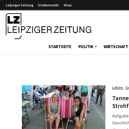
Leipziger Zeitung
Stellenmarkt
Shop
Leipziger Zeitung
STARTSEITE
POLITIK
WIRTSCHAFT
Leben
G
·
Tanner
Strohf
Aufgabe 
Geschich