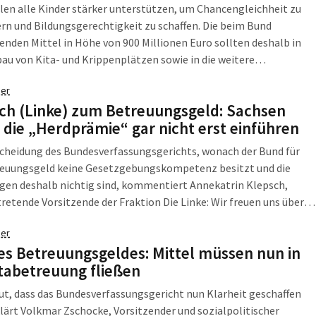
len alle Kinder stärker unterstützen, um Chancengleichheit zu
rn und Bildungsgerechtigkeit zu schaffen. Die beim Bund
enden Mittel in Höhe von 900 Millionen Euro sollten deshalb in
au von Kita- und Krippenplätzen sowie in die weitere
rung der Personalsituation in unseren Kitas investiert werden",
er
Henning Homann, stellvertretender Vorsitzender der SPD-
ch (Linke) zum Betreuungsgeld: Sachsen
 im Sächsischen Landtag und Sprecher für Kinder und Jugend,
e die „Herdprämie“ gar nicht erst einführen
il des Bundesverfassungsgerichtes, das am Dienstag das
tene Betreuungsgeld gekippt hat.
cheidung des Bundesverfassungsgerichts, wonach der Bund für
reuungsgeld keine Gesetzgebungskompetenz besitzt und die
gen deshalb nichtig sind, kommentiert Annekatrin Klepsch,
tretende Vorsitzende der Fraktion Die Linke: Wir freuen uns über
cheidung des Bundesverfassungsgerichts, die dieser unsinnigen
er
 mindestens auf Zeit einen Riegel vorschiebt. Nun sind die
es Betreuungsgeldes: Mittel müssen nun in
efragt. Wenn der Bund ihnen die Betreuungsgeld-Mittel
itabetreuung fließen
t, sollten sie nicht denselben ideologisch motivierten Fehler
wie der Bundesgesetzgeber.
gut, dass das Bundesverfassungsgericht nun Klarheit geschaffen
klärt Volkmar Zschocke, Vorsitzender und sozialpolitischer