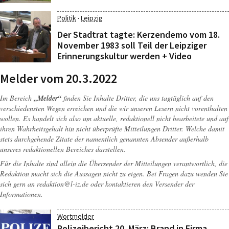
·
Politik
Leipzig
Der Stadtrat tagte: Kerzendemo vom 18.
November 1983 soll Teil der Leipziger
Erinnerungskultur werden + Video
Melder vom 20.3.2022
Im Bereich
„Melder“
finden Sie Inhalte Dritter, die uns tagtäglich auf den
verschiedensten Wegen erreichen und die wir unseren Lesern nicht vorenthalten
wollen. Es handelt sich also um aktuelle, redaktionell nicht bearbeitete und auf
ihren Wahrheitsgehalt hin nicht überprüfte Mitteilungen Dritter. Welche damit
stets durchgehende Zitate der namentlich genannten Absender außerhalb
unseres redaktionellen Bereiches darstellen.
Für die Inhalte sind allein die Übersender der Mitteilungen verantwortlich, die
Redaktion macht sich die Aussagen nicht zu eigen. Bei Fragen dazu wenden Sie
sich gern an
redaktion@l-iz.de
oder kontaktieren den Versender der
Informationen.
Wortmelder
Polizeibericht 20. März: Brand in Firma,