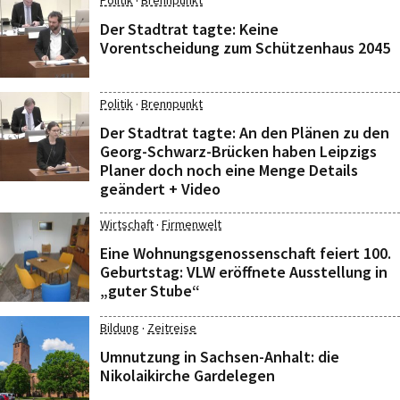
·
Politik
Brennpunkt
Der Stadtrat tagte: Keine
Vorentscheidung zum Schützenhaus 2045
·
Politik
Brennpunkt
Der Stadtrat tagte: An den Plänen zu den
Georg-Schwarz-Brücken haben Leipzigs
Planer doch noch eine Menge Details
geändert + Video
·
Wirtschaft
Firmenwelt
Eine Wohnungsgenossenschaft feiert 100.
Geburtstag: VLW eröffnete Ausstellung in
„guter Stube“
·
Bildung
Zeitreise
Umnutzung in Sachsen-Anhalt: die
Nikolaikirche Gardelegen