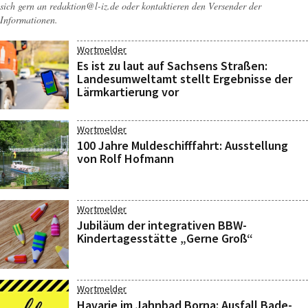
sich gern an
redaktion@l-iz.de
oder kontaktieren den Versender der
Informationen.
Wortmelder
Es ist zu laut auf Sachsens Straßen:
Landesumweltamt stellt Ergebnisse der
Lärmkartierung vor
Wortmelder
100 Jahre Muldeschifffahrt: Ausstellung
von Rolf Hofmann
Wortmelder
Jubiläum der integrativen BBW-
Kindertagesstätte „Gerne Groß“
Wortmelder
Havarie im Jahnbad Borna: Ausfall Bade-