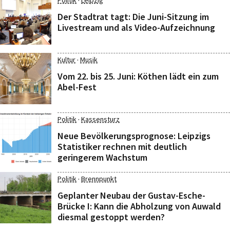
·
Politik
Leipzig
Der Stadtrat tagt: Die Juni-Sitzung im
Livestream und als Video-Aufzeichnung
·
Kultur
Musik
Vom 22. bis 25. Juni: Köthen lädt ein zum
Abel-Fest
·
Politik
Kassensturz
Neue Bevölkerungsprognose: Leipzigs
Statistiker rechnen mit deutlich
geringerem Wachstum
·
Politik
Brennpunkt
Geplanter Neubau der Gustav-Esche-
Brücke I: Kann die Abholzung von Auwald
diesmal gestoppt werden?