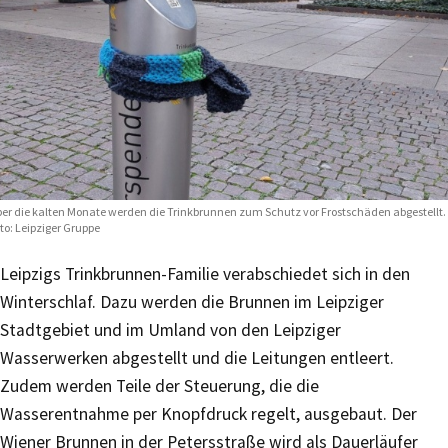
er die kalten Monate werden die Trinkbrunnen zum Schutz vor Frostschäden abgestellt.
to: Leipziger Gruppe
Leipzigs Trinkbrunnen-Familie verabschiedet sich in den
Winterschlaf. Dazu werden die Brunnen im Leipziger
Stadtgebiet und im Umland von den Leipziger
Wasserwerken abgestellt und die Leitungen entleert.
Zudem werden Teile der Steuerung, die die
Wasserentnahme per Knopfdruck regelt, ausgebaut. Der
Wiener Brunnen in der Petersstraße wird als Dauerläufer