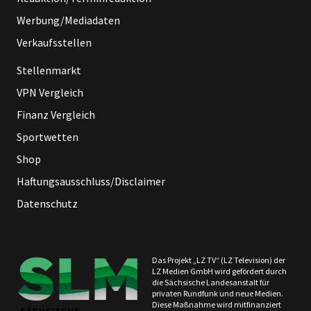
Werbung/Mediadaten
Verkaufsstellen
Stellenmarkt
VPN Vergleich
Finanz Vergleich
Sportwetten
Shop
Haftungsausschluss/Disclaimer
Datenschutz
Das Projekt „LZ TV“ (LZ Television) der
LZ Medien GmbH wird gefördert durch
die Sächsische Landesanstalt für
privaten Rundfunk und neue Medien.
Diese Maßnahme wird mitfinanziert