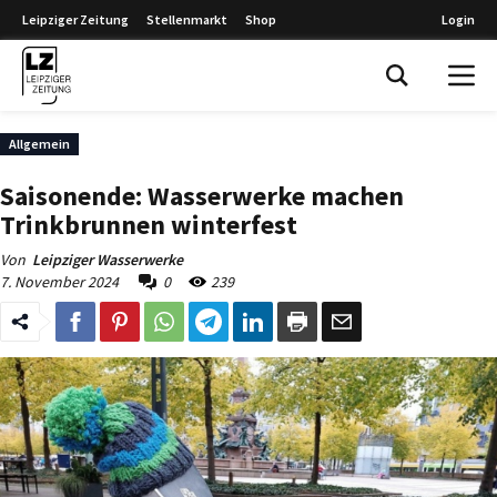
Leipziger Zeitung
Stellenmarkt
Shop
Login
Leipziger Zeitung
Allgemein
Saisonende: Wasserwerke machen
Trinkbrunnen winterfest
Von
Leipziger Wasserwerke
7. November 2024
0
239