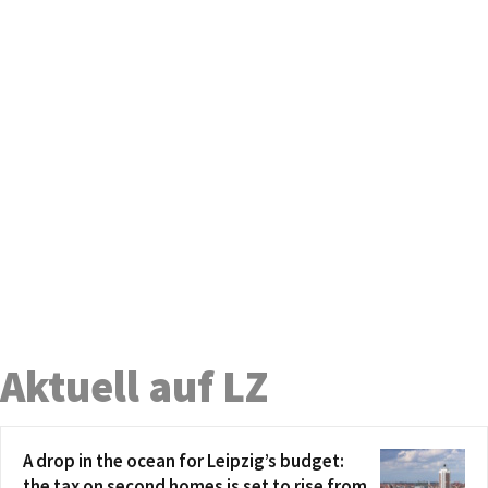
Aktuell auf LZ
A drop in the ocean for Leipzig’s budget:
the tax on second homes is set to rise from