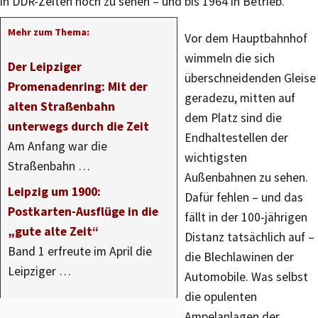
in DDR-Zeiten noch zu sehen – und bis 1964 in Betrieb.
Mehr zum Thema:
Vor dem Hauptbahnhof
wimmeln die sich
Der Leipziger
überschneidenden Gleise
Promenadenring: Mit der
geradezu, mitten auf
alten Straßenbahn
dem Platz sind die
unterwegs durch die Zeit
Endhaltestellen der
Am Anfang war die
wichtigsten
Straßenbahn …
Außenbahnen zu sehen.
Leipzig um 1900:
Dafür fehlen – und das
Postkarten-Ausflüge in die
fällt in der 100-jährigen
„gute alte Zeit“
Distanz tatsächlich auf –
Band 1 erfreute im April die
die Blechlawinen der
Leipziger …
Automobile. Was selbst
die opulenten
Ampelanlagen der