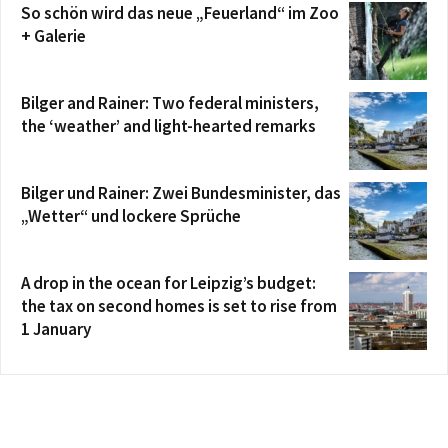
So schön wird das neue „Feuerland“ im Zoo
+ Galerie
Bilger and Rainer: Two federal ministers,
the ‘weather’ and light-hearted remarks
Bilger und Rainer: Zwei Bundesminister, das
„Wetter“ und lockere Sprüche
A drop in the ocean for Leipzig’s budget:
the tax on second homes is set to rise from
1 January