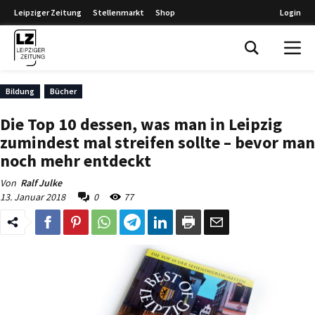
Leipziger Zeitung
Stellenmarkt
Shop
Login
Leipziger Zeitung
Bildung
Bücher
Die Top 10 dessen, was man in Leipzig
zumindest mal streifen sollte – bevor man
noch mehr entdeckt
Von
Ralf Julke
13. Januar 2018
0
77