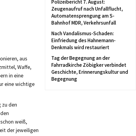
Polizeibericht 7. August:
Zeugenaufruf nach Unfallflucht,
Automatensprengung am S-
Bahnhof MDR, Verkehrsunfall
Nach Vandalismus-Schaden:
Einfriedung des Hahnemann-
Denkmals wird restauriert
Tag der Begegnung an der
ionieren, aus
Fahrradkirche Zöbigker verbindet
mittel, Waffe,
Geschichte, Erinnerungskultur und
ern in eine
Begegnung
r eine wichtige
g zu den
 den
 schon weiß,
it der jeweiligen