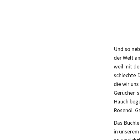
Und so nebe
der Welt an
weil mit de
schlechte D
die wir uns
Gerüchen s
Hauch begeg
Rosenöl. G
Das Büchlei
in unserem