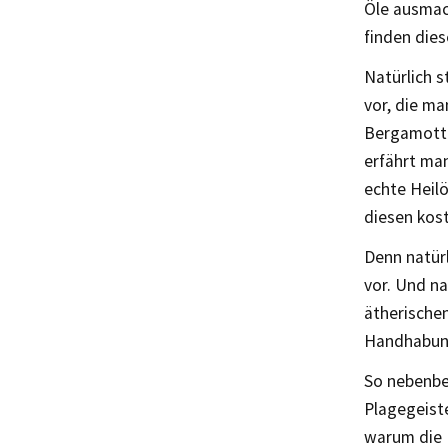
Öle ausmac
finden dies
Natürlich s
vor, die ma
Bergamotte
erfährt ma
echte Heil
diesen kos
Denn natürl
vor. Und na
ätherischen
Handhabung
So nebenbei
Plagegeiste
warum die 