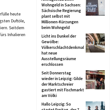
Wohngeld in Sachsen:
Sächsische Regierung
rfülle heute
plant selbst mit
gsten Duftöle,
Millionen-Kürzungen
beim Wohngeld
niern. Seitdem
ürs Inhalieren
Licht ins Dunkel der
Gewölbe:
Völkerschlachtdenkmal
hat neue
Ausstellungsräume
erschlossen
Seit Donnerstag
wieder in Leipzig: Gilde
der Marktschreier
gastiert mit Fischmarkt
am Völki
Hallo Leipzig: So
startet Freitag, der 7.