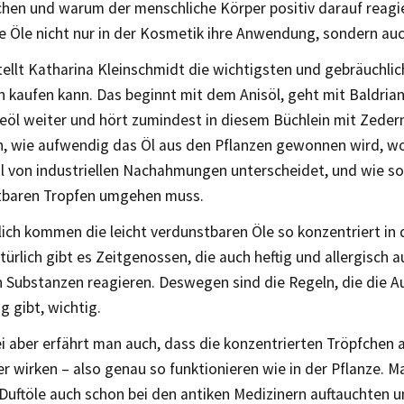
hen und warum der menschliche Körper positiv darauf reag
e Öle nicht nur in der Kosmetik ihre Anwendung, sondern auc
tellt Katharina Kleinschmidt die wichtigsten und gebräuchli
n kaufen kann. Das beginnt mit dem Anisöl, geht mit Baldria
öl weiter und hört zumindest in diesem Büchlein mit Zedernö
n, wie aufwendig das Öl aus den Pflanzen gewonnen wird, w
öl von industriellen Nachahmungen unterscheidet, und wie 
tbaren Tropfen umgehen muss.
ich kommen die leicht verdunstbaren Öle so konzentriert in 
türlich gibt es Zeitgenossen, die auch heftig und allergisch a
 Substanzen reagieren. Deswegen sind die Regeln, die die Au
 gibt, wichtig.
 aber erfährt man auch, dass die konzentrierten Tröpfchen a
r wirken – also genau so funktionieren wie in der Pflanze. 
Duftöle auch schon bei den antiken Medizinern auftauchten u