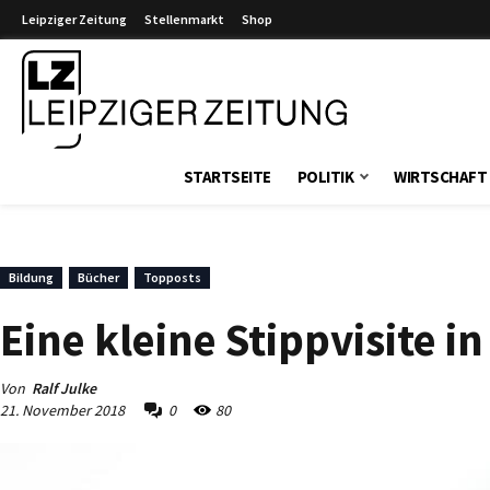
Leipziger Zeitung
Stellenmarkt
Shop
Leipziger Zeitung
STARTSEITE
POLITIK
WIRTSCHAFT
Bildung
Bücher
Topposts
Eine kleine Stippvisite i
Von
Ralf Julke
21. November 2018
0
80