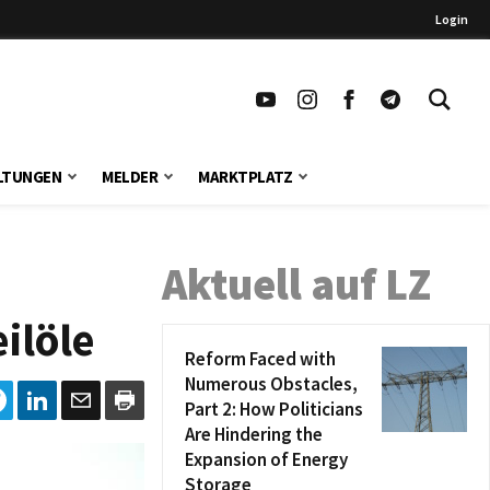
Login
LTUNGEN
MELDER
MARKTPLATZ
Aktuell auf LZ
eilöle
Reform Faced with
Numerous Obstacles,
Part 2: How Politicians
Are Hindering the
Expansion of Energy
Storage