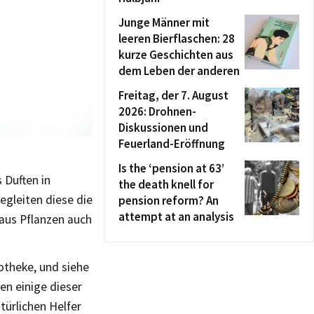
Junge Männer mit
leeren Bierflaschen: 28
kurze Geschichten aus
dem Leben der anderen
Freitag, der 7. August
2026: Drohnen-
Diskussionen und
Feuerland-Eröffnung
Is the ‘pension at 63’
 Duften in
the death knell for
egleiten diese die
pension reform? An
attempt at an analysis
aus Pflanzen auch
otheke, und siehe
n einige dieser
türlichen Helfer