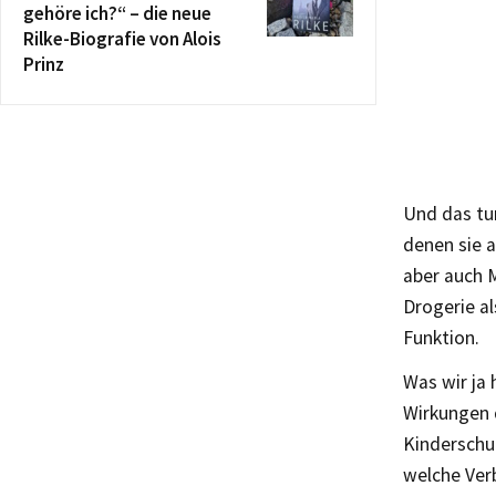
gehöre ich?“ – die neue
Rilke-Biografie von Alois
Prinz
Und das tun
denen sie 
aber auch M
Drogerie al
Funktion.
Was wir ja 
Wirkungen d
Kinderschu
welche Ver