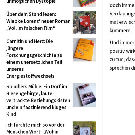
unmöglichen Dystopie
doch immer
Verdauungs
Über dem Stand lesen:
Wiebke Lorenz‘ neuer Roman
mal erwisch
„Voll im falschen Film“
kümmern.
Carnitin und Herz: Die
Und immer s
jüngere
positiv wir
Forschungsgeschichte zu
zu tun, das
einem unersetzlichen Teil
sprechen di
unseres
Energiestoffwechsels
Spindlers Mühle: Ein Dorf im
Riesengebirge, lauter
vertrackte Beziehungskisten
und ein faszinierend kluges
Kind
Ich fürchte mich so vor der
Menschen Wort: „Wohin