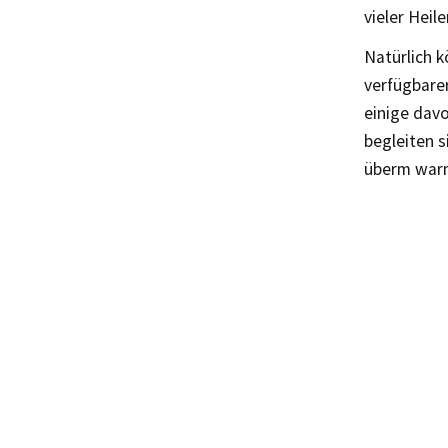
vieler Hei
Natürlich k
verfügbarer
einige davo
begleiten s
überm war