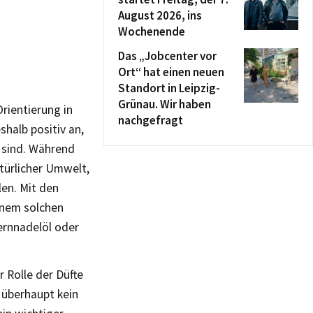
August 2026, ins
Wochenende
Das „Jobcenter vor
Ort“ hat einen neuen
Standort in Leipzig-
Grünau. Wir haben
Orientierung in
nachgefragt
shalb positiv an,
t sind. Während
atürlicher Umwelt,
len. Mit den
inem solchen
ernnadelöl oder
r Rolle der Düfte
 überhaupt kein