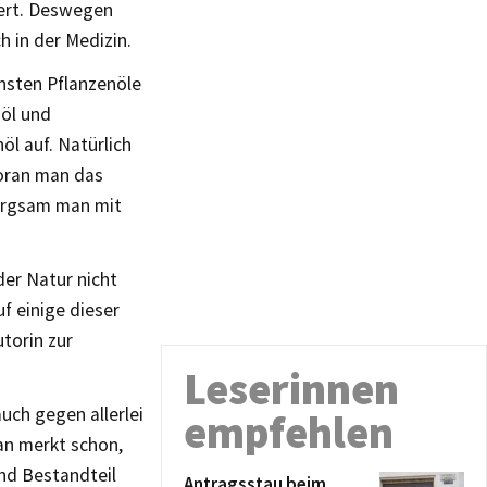
iert. Deswegen
h in der Medizin.
chsten Pflanzenöle
nöl und
l auf. Natürlich
oran man das
sorgsam man mit
der Natur nicht
uf einige dieser
torin zur
Leserinnen
uch gegen allerlei
empfehlen
Man merkt schon,
nd Bestandteil
Antragsstau beim