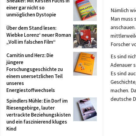
Sneaker: Mit Kirsten Fuchs in
einer gar nicht so
Nämlich wie
unmöglichen Dystopie
Man muss s
anschauen.
Über dem Stand lesen:
Wiebke Lorenz‘ neuer Roman
mittlerweil
„Voll im falschen Film“
Forscher vo
Carnitin und Herz: Die
Es sind nic
jüngere
Adenauer so
Forschungsgeschichte zu
Es sind au
einem unersetzlichen Teil
Geschichte
unseres
Energiestoffwechsels
machen. Da 
deutsche Di
Spindlers Mühle: Ein Dorf im
Riesengebirge, lauter
vertrackte Beziehungskisten
und ein faszinierend kluges
Kind