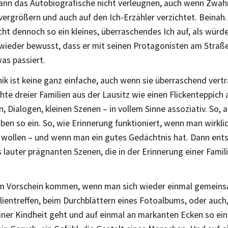
ann das Autobiografische nicht verleugnen, auch wenn Zwahr
vergrößern und auch auf den Ich-Erzähler verzichtet. Beinah.
cht dennoch so ein kleines, überraschendes Ich auf, als würde
 wieder bewusst, dass er mit seinen Protagonisten am Straß
as passiert.
ik ist keine ganz einfache, auch wenn sie überraschend vertra
hte dreier Familien aus der Lausitz wie einen Flickenteppich
, Dialogen, kleinen Szenen – in vollem Sinne assoziativ. So, a
ben so ein. So, wie Erinnerung funktioniert, wenn man wirklic
u wollen – und wenn man ein gutes Gedächtnis hat. Dann ents
 lauter prägnanten Szenen, die in der Erinnerung einer Fami
m Vorschein kommen, wenn man sich wieder einmal gemeinsa
lientreffen, beim Durchblättern eines Fotoalbums, oder auc
iner Kindheit geht und auf einmal an markanten Ecken so ein 