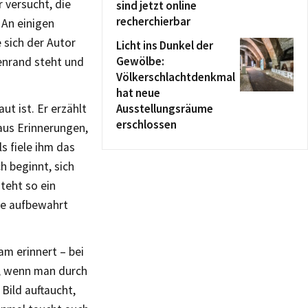
 versucht, die
sind jetzt online
recherchierbar
 An einigen
 sich der Autor
Licht ins Dunkel der
Gewölbe:
enrand steht und
Völkerschlachtdenkmal
hat neue
Ausstellungsräume
ut ist. Er erzählt
erschlossen
 aus Erinnerungen,
ls fiele ihm das
h beginnt, sich
teht so ein
lie aufbewahrt
m erinnert – bei
h, wenn man durch
Bild auftaucht,