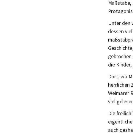
Maßstäbe, s
Protagonist
Unter den w
dessen vie
maßstabprä
Geschichte
gebrochen 
die Kinder,
Dort, wo Me
herrlichen 
Weimarer R
viel geles
Die freili
eigentliche
auch desha