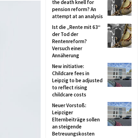
the death knell for
pension reform? An
attempt at an analysis
Ist die „Rente mit 63“
der Tod der
Rentenreform?
Versuch einer
Annäherung
New initiative:
Childcare fees in
Leipzig to be adjusted
to reflect rising
childcare costs
Neuer Vorstoß:
Leipziger
Elternbeiträge sollen
an steigende
Betreuungskosten