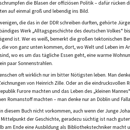
chrumpfen die Blasen der offiziösen Politik – dafür rücken d
en auf einmal groß und lebendig ins Bild.
enigen, die das in der DDR schreiben durften, gehörte Jürge
lbändiges Werk „Alltagsgeschichte des deutschen Volkes“ bi
gend ist. Wer es weiß, bemerkt die großen tektonischen B
, die von ganz unten kommen, dort, wo Welt und Leben im Ar
sind, wo es um das tägliche Essen geht, eine warme Wohnun
 ein paar Sonnenstrahlen.
nschen oft wirklich nur im bitter Nötigsten leben. Man denke
Zeichnungen von Heinrich Zille. Oder an die eindrucksvollen 
epublik Furore machten und das Leben des „kleinen Mannes
enen Romanstoff machten – man denke nur an Döblin und Fall
ch in diesem Buch nicht vorkommen, auch wenn der Junge Joha
 Mittelpunkt der Geschichte, geradezu süchtig ist nach gut
lb am Ende eine Ausbildung als Bibliothekstechniker macht 