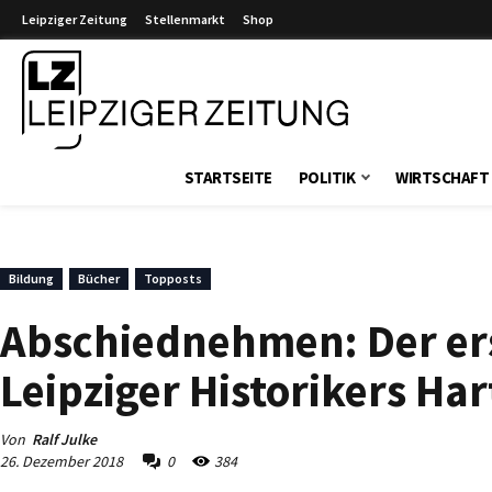
Leipziger Zeitung
Stellenmarkt
Shop
Leipziger Zeitung
STARTSEITE
POLITIK
WIRTSCHAFT
Bildung
Bücher
Topposts
Abschiednehmen: Der ers
Leipziger Historikers H
Von
Ralf Julke
26. Dezember 2018
0
384