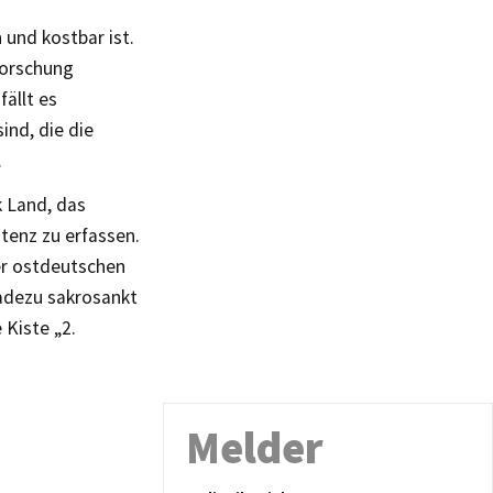
 und kostbar ist.
forschung
ällt es
ind, die die
.
k Land, das
stenz zu erfassen.
er ostdeutschen
radezu sakrosankt
 Kiste „2.
Melder