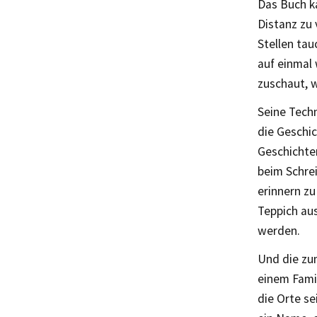
Das Buch k
Distanz zu 
Stellen tau
auf einmal
zuschaut, w
Seine Techn
die Geschic
Geschichten
beim Schrei
erinnern z
Teppich aus
werden.
Und die zu
einem Fami
die Orte se