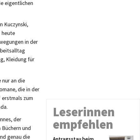
ie eigentlichen
n Kuczynski,
s heute
ewegungen in der
beitsalltag
g, Kleidung für
 nur an die
Romane, die in der
“ erstmals zum
ada.
Leserinnen
nnes, der
empfehlen
en Büchern und
und genau die
Antragsstau beim