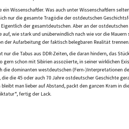
 ein Wissenschaftler. Was auch unter Wissenschaftlern selten
ich nur die gesamte Tragödie der ostdeutschen Geschichts
 Eigentlich der gesamtdeutschen. Aber an der ostdeutschen f
e auf, wie stark und unüberwindlich nach wie vor die Mauern s
n der Aufarbeitung der faktisch belegbaren Realität trennen
ht nur die Tabus aus DDR-Zeiten, die daran hindern, das Stüc
 gern schon mit Sibirien assoziierte, in seiner wirklichen Exi
ch die dominanten westdeutschen (Fern-)Interpretationen d
, die die 45 oder auch 70 Jahre ostdeutscher Geschichte ge
bleibt man lieber auf Abstand, packt den ganzen Kram in die
ktatur“, fertig der Lack.