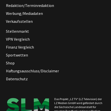
Redaktion/Terminredaktion
Werbung/Mediadaten
Verkaufsstellen
Stellenmarkt
VPN Vergleich
Finanz Vergleich
Sportwetten
Shop
Haftungsausschluss/Disclaimer
Datenschutz
Das Projekt „LZ TV“ (LZ Television) der
LZ Medien GmbH wird gefördert durch
die Sächsische Landesanstalt für
privaten Rundfunk und neue Medien.