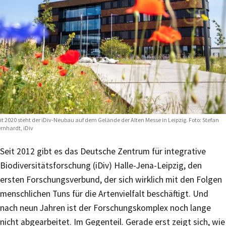
it 2020 steht der iDiv-Neubau auf dem Gelände der Alten Messe in Leipzig. Foto: Stefan
rnhardt, iDiv
Seit 2012 gibt es das Deutsche Zentrum für integrative
Biodiversitätsforschung (iDiv) Halle-Jena-Leipzig, den
ersten Forschungsverbund, der sich wirklich mit den Folgen
menschlichen Tuns für die Artenvielfalt beschäftigt. Und
nach neun Jahren ist der Forschungskomplex noch lange
nicht abgearbeitet. Im Gegenteil. Gerade erst zeigt sich, wie