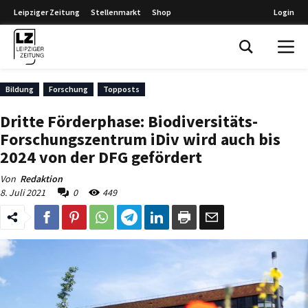
Leipziger Zeitung
Stellenmarkt
Shop
Login
Leipziger Zeitung
Bildung
Forschung
Topposts
Dritte Förderphase: Biodiversitäts-
Forschungszentrum iDiv wird auch bis
2024 von der DFG gefördert
Von
Redaktion
8. Juli 2021
0
449