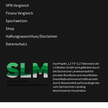
VPN Vergleich
Finanz Vergleich
Sportwetten
Shop
Haftungsausschluss/Disclaimer
Datenschutz
Das Projekt „LZ TV“ (LZ Television) der
LZ Medien GmbH wird gefördert durch
die Sächsische Landesanstalt für
privaten Rundfunk und neue Medien.
Diese Maßnahme wird mitfinanziert
durch Steuermittel auf Grundlage des
vom Sächsischen Landtag
beschlossenen Haushaltes.