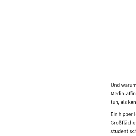
Und warum 
Media-affi
tun, als ke
Ein hipper
Großfläche
studentisch