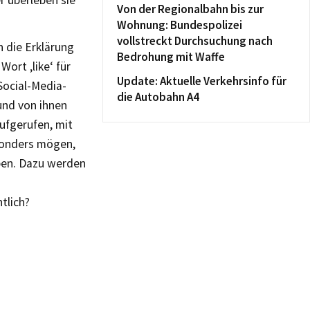
r überleben sie
Von der Regionalbahn bis zur
Wohnung: Bundespolizei
vollstreckt Durchsuchung nach
h die Erklärung
Bedrohung mit Waffe
ort ‚like‘ für
Update: Aktuelle Verkehrsinfo für
Social-Media-
die Autobahn A4
und von ihnen
ufgerufen, mit
sonders mögen,
ben. Dazu werden
tlich?