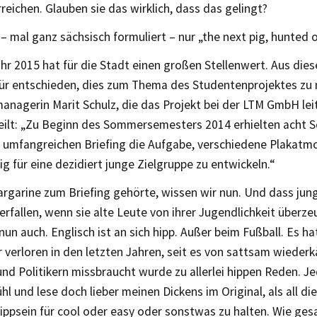
reichen. Glauben sie das wirklich, dass das gelingt?
 – mal ganz sächsisch formuliert – nur „the next pig, hunted 
ahr 2015 hat für die Stadt einen großen Stellenwert. Aus di
für entschieden, dies zum Thema des Studentenprojektes zu 
anagerin Marit Schulz, die das Projekt bei der LTM GmbH lei
eilt: „Zu Beginn des Sommersemesters 2014 erhielten acht 
 umfangreichen Briefing die Aufgabe, verschiedene Plakatmo
ig für eine dezidiert junge Zielgruppe zu entwickeln.“
rgarine zum Briefing gehörte, wissen wir nun. Und dass jun
erfallen, wenn sie alte Leute von ihrer Jugendlichkeit überz
nun auch. Englisch ist an sich hipp. Außer beim Fußball. Es h
verloren in den letzten Jahren, seit es von sattsam wiederk
d Politikern missbraucht wurde zu allerlei hippen Reden. Je
hl und lese doch lieber meinen Dickens im Original, als all di
ippsein für cool oder easy oder sonstwas zu halten. Wie ges