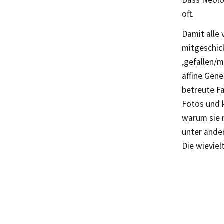
Dass Neolog
oft.
Damit alle 
mitgeschick
‚gefallen/m
affine Gene
betreute F
Fotos und 
warum sie 
unter ande
Die wieviel