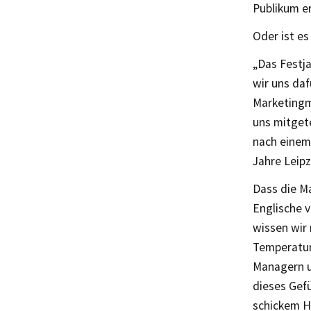
Publikum er
Oder ist es
„Das Festj
wir uns da
Marketingm
uns mitget
nach einem
Jahre Leipz
Dass die Ma
Englische v
wissen wir 
Temperatur 
Managern un
dieses Gefü
schickem H