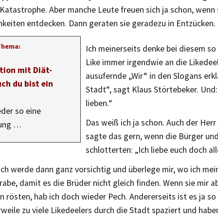
 Katastrophe. Aber manche Leute freuen sich ja schon, wenn 
hkeiten entdecken. Dann geraten sie geradezu in Entzücken.
Thema:
Ich meinerseits denke bei diesem s
Like immer irgendwie an die Likedee
tion mit Diät-
ausufernde „Wir“ in den Slogans erklä
uch du bist ein
Stadt“, sagt Klaus Störtebeker. Und:
lieben.“
der so eine
Das weiß ich ja schon. Auch der Herr
ung …
sagte das gern, wenn die Bürger und
schlotterten: „Ich liebe euch doch all
ich werde dann ganz vorsichtig und überlege mir, wo ich me
abe, damit es die Brüder nicht gleich finden. Wenn sie mir a
 rösten, hab ich doch wieder Pech. Andererseits ist es ja so 
rweile zu viele Likedeelers durch die Stadt spaziert und habe