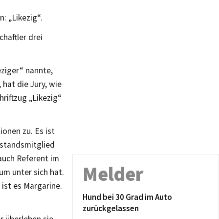
: „Likezig“.
aftler drei
eziger“ nannte,
hat die Jury, wie
hriftzug „Likezig“
ionen zu. Es ist
rstandsmitglied
 auch Referent im
Melder
m unter sich hat.
 ist es Margarine.
Hund bei 30 Grad im Auto
zurückgelassen