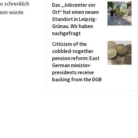
o schrecklich
Das „Jobcenter vor
Ort“ hat einen neuen
 Dann würde
Standort in Leipzig-
Grünau. Wir haben
nachgefragt
Criticism of the
cobbled-together
pension reform: East
German minister-
presidents receive
backing from the DGB