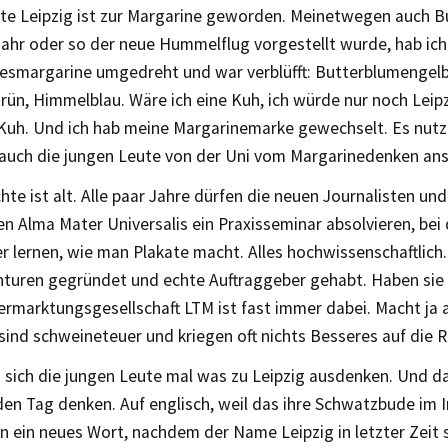
lte Leipzig ist zur Margarine geworden. Meinetwegen auch Bu
ahr oder so der neue Hummelflug vorgestellt wurde, hab ich
esmargarine umgedreht und war verblüfft: Butterblumengelb
rün, Himmelblau. Wäre ich eine Kuh, ich würde nur noch Leipz
Kuh. Und ich hab meine Margarinemarke gewechselt. Es nutzt 
 auch die jungen Leute von der Uni vom Margarinedenken ans
hte ist alt. Alle paar Jahre dürfen die neuen Journalisten u
en Alma Mater Universalis ein Praxisseminar absolvieren, bei
r lernen, wie man Plakate macht. Alles hochwissenschaftlich
enturen gegründet und echte Auftraggeber gehabt. Haben sie
ermarktungsgesellschaft LTM ist fast immer dabei. Macht ja 
ind schweineteuer und kriegen oft nichts Besseres auf die R
 sich die jungen Leute mal was zu Leipzig ausdenken. Und d
den Tag denken. Auf englisch, weil das ihre Schwatzbude im 
n ein neues Wort, nachdem der Name Leipzig in letzter Zeit 