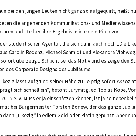
nun bei den jungen Leuten nicht ganz so aufgequirlt, heißt nun
deten die angehenden Kommunikations- und Medienwissensch
nturen und stellten ihre Ergebnisse in einem Pitch vor.
der studentischen Agentur, die sich dann auch noch „Die Lik
aus Carolin Redenz, Michael Schmidt und Alexandra Viehweg, 
 sofort überzeugt. Schlicht sei das Motiv und es zeige den Sc
ben des Corporate Designs des Jubiläums.
ikezig lässt aufgrund seiner Nähe zu Leipzig sofort Assoziat
prägt sich schnell ein“, betont Jurymitglied Tobias Kobe, Vo
 2015 e. V. Muss er ja einschätzen können, ist ja so nebenbei
rnat bei Bürgermeister Torsten Bonew, der das ganze Jubiläu
h dann „Likezig“ in edlem Gold oder Platin gepunzt. Aber nun