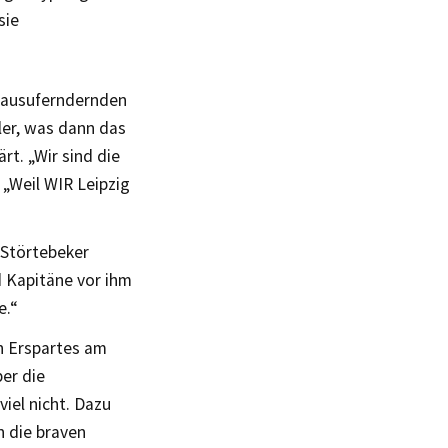
sie
o ausuferndernden
ler, was dann das
rt. „Wir sind die
 „Weil WIR Leipzig
 Störtebeker
 Kapitäne vor ihm
e.“
in Erspartes am
ber die
viel nicht. Dazu
n die braven