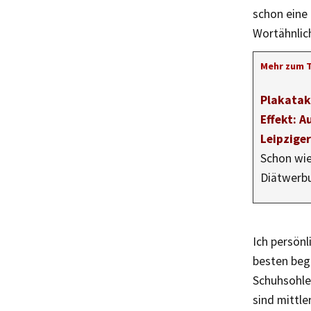
schon eine
Wortähnlic
Mehr zum 
Plakatak
Effekt: A
Leipziger
Schon wie
Diätwerb
Ich persönl
besten begr
Schuhsohlen
sind mittle