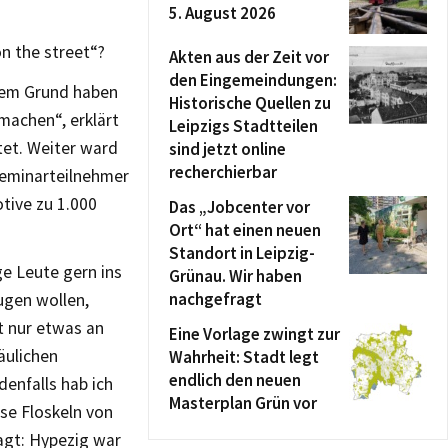
5. August 2026
on the street“?
Akten aus der Zeit vor
den Eingemeindungen:
esem Grund haben
Historische Quellen zu
machen“, erklärt
Leipzigs Stadtteilen
tet. Weiter ward
sind jetzt online
recherchierbar
Seminarteilnehmer
tive zu 1.000
Das „Jobcenter vor
Ort“ hat einen neuen
Standort in Leipzig-
ge Leute gern ins
Grünau. Wir haben
nachgefragt
eugen wollen,
at nur etwas an
Eine Vorlage zwingt zur
äulichen
Wahrheit: Stadt legt
endlich den neuen
denfalls hab ich
Masterplan Grün vor
ese Floskeln von
agt: Hypezig war