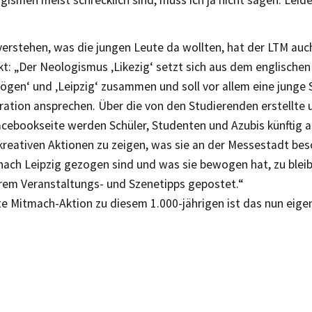
ismen meist schrecklich sind, muss ich ja nicht sagen. Leide
verstehen, was die jungen Leute da wollten, hat der LTM auc
t: „Der Neologismus ‚Likezig‘ setzt sich aus dem englischen W
ögen‘ und ‚Leipzig‘ zusammen und soll vor allem eine junge 
ration ansprechen. Über die von den Studierenden erstellte 
acebookseite werden Schüler, Studenten und Azubis künftig a
kreativen Aktionen zu zeigen, was sie an der Messestadt be
nach Leipzig gezogen sind und was sie bewogen hat, zu blei
rem Veranstaltungs- und Szenetipps gepostet.“
te Mitmach-Aktion zu diesem 1.000-jährigen ist das nun eigen