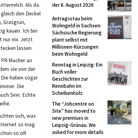
ttermilch. Als da
der 6. August 2026
 gleich den Deckel
Antragsstau beim
, Grasgrün,
Wohngeld in Sachsen:
ig käuen. Ich bin
Sächsische Regierung
nur nix. Jetzt
plant selbst mit
Millionen-Kürzungen
tecken lassen.
beim Wohngeld
nd PR-Macher an
Renntag in Leipzig: Ein
 dem sie von der
Buch voller
. Die haben sogar
Geschichten zur
Rennbahn im
 immer. Die
Scheibenholz
auch Sinn. Echte
eihe.
The “Jobcentre on
Site” has moved to
achten sich, was
new premises in
Internet so mag.
Leipzig-Grünau. We
asked for more details
schon so oft