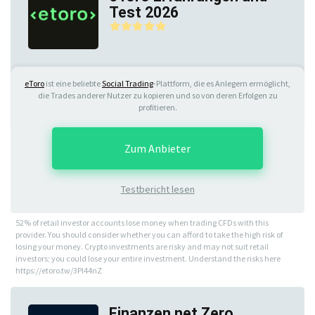
Test 2026
eToro
ist eine beliebte
Social Trading
-Plattform, die es Anlegern ermöglicht,
die Trades anderer Nutzer zu kopieren und so von deren Erfolgen zu
profitieren.
Zum Anbieter
Testbericht lesen
52% of retail investor accounts lose money when trading CFDs with this
provider. You should consider whether you can afford to take the high risk of
losing your money. Crypto investments are risky and may not suit retail
investors; you could lose your entire investment. Understand the risks here
https://etoro.tw/3PI44nZ
Finanzen.net Zero