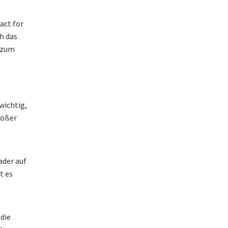
act for
h das
h zum
wichtig,
rößer
ader auf
t es
 die