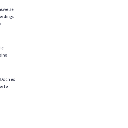
hsweise
lerdings
en
ie
eine
 Doch es
ierte