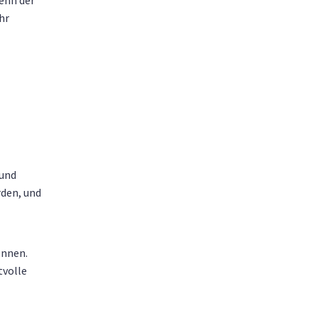
enn der
hr
 und
rden, und
ennen.
tvolle