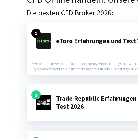
Die besten CFD Broker 2026:
1
eToro Erfahrungen und Test
52% of retail investor accounts lose money when trading CFDs with th
Crypto investments are risky and may not suit retail investors; you c
2
Trade Republic Erfahrungen
Test 2026