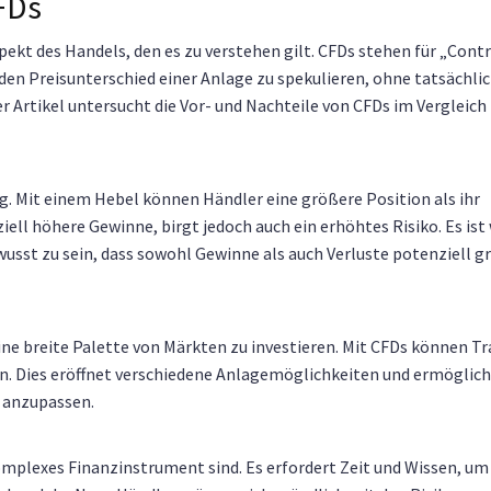
FDs
pekt des Handels, den es zu verstehen gilt. CFDs stehen für „Contr
 den Preisunterschied einer Anlage zu spekulieren, ohne tatsächlic
 Artikel untersucht die Vor- und Nachteile von CFDs im Vergleic
ng. Mit einem Hebel können Händler eine größere Position als ihr
ell höhere Gewinne, birgt jedoch auch ein erhöhtes Risiko. Es ist 
wusst zu sein, dass sowohl Gewinne als auch Verluste potenziell g
 eine breite Palette von Märkten zu investieren. Mit CFDs können Tr
n. Dies eröffnet verschiedene Anlagemöglichkeiten und ermöglich
 anzupassen.
komplexes Finanzinstrument sind. Es erfordert Zeit und Wissen, um