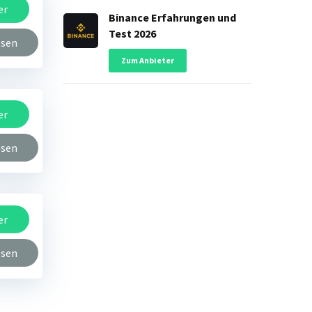
er
Binance Erfahrungen und
Test 2026
esen
Zum Anbieter
er
esen
er
esen