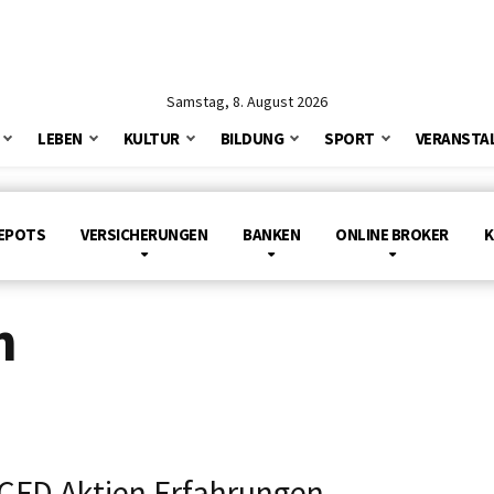
Samstag, 8. August 2026
LEBEN
KULTUR
BILDUNG
SPORT
VERANSTA
EPOTS
VERSICHERUNGEN
BANKEN
ONLINE BROKER
K
n
CFD Aktien Erfahrungen