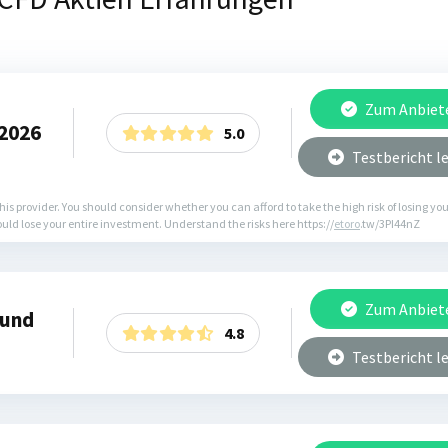
Zum Anbiet
 2026
5.0
Testbericht l
is provider. You should consider whether you can afford to take the high risk of losing y
ould lose your entire investment. Understand the risks here https://
etoro
.tw/3PI44nZ
Zum Anbiet
 und
4.8
Testbericht l