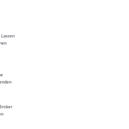
. Lassen
hnen
he
lenden
Broker
on