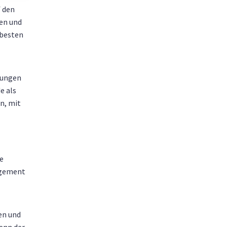
f den
en und
 besten
gungen
e als
n, mit
re
nagement
en und