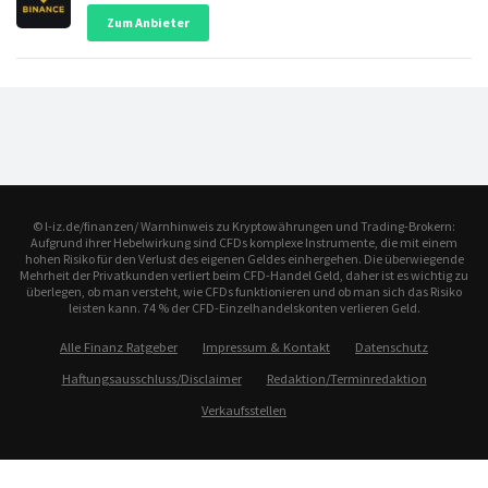
Zum Anbieter
© l-iz.de/finanzen/ Warnhinweis zu Kryptowährungen und Trading-Brokern:
Aufgrund ihrer Hebelwirkung sind CFDs komplexe Instrumente, die mit einem
hohen Risiko für den Verlust des eigenen Geldes einhergehen. Die überwiegende
Mehrheit der Privatkunden verliert beim CFD-Handel Geld, daher ist es wichtig zu
überlegen, ob man versteht, wie CFDs funktionieren und ob man sich das Risiko
leisten kann. 74 % der CFD-Einzelhandelskonten verlieren Geld.
Alle Finanz Ratgeber
Impressum & Kontakt
Datenschutz
Haftungsausschluss/Disclaimer
Redaktion/Terminredaktion
Verkaufsstellen