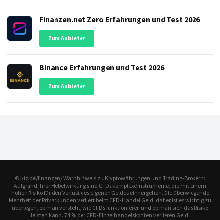
Finanzen.net Zero Erfahrungen und Test 2026
Zum Anbieter
Binance Erfahrungen und Test 2026
Zum Anbieter
© l-iz.de/finanzen/ Warnhinweis zu Kryptowährungen und Trading-Brokern:
Aufgrund ihrer Hebelwirkung sind CFDs komplexe Instrumente, die mit einem
hohen Risiko für den Verlust des eigenen Geldes einhergehen. Die überwiegende
Mehrheit der Privatkunden verliert beim CFD-Handel Geld, daher ist es wichtig zu
überlegen, ob man versteht, wie CFDs funktionieren und ob man sich das Risiko
leisten kann. 74 % der CFD-Einzelhandelskonten verlieren Geld.