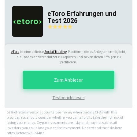
eToro Erfahrungen und
Test 2026
eToro
ist eine beliebte
Social Trading
-Plattform, die es Anlegern ermöglicht,
die Trades anderer Nutzer zu kopieren und so von deren Erfolgen zu
profitieren.
Zum Anbieter
Testbericht lesen
52% of retail investor accounts lose money when trading CFDs with this
provider. You should consider whether you can afford to take the high risk of
losing your money. Crypto investments are risky and may not suit retail
investors; you could lose your entire investment. Understand the risks here
https://etoro.tw/3PI44nZ