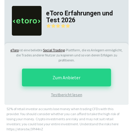
eToro Erfahrungen und
Test 2026
eToro
ist eine beliebte
Social Trading
-Plattform, die es Anlegern ermöglicht,
die Trades anderer Nutzer zu kopieren und so von deren Erfolgen zu
profitieren.
Zum Anbieter
Testbericht lesen
52% of retail investor accounts lose money when trading CFDs with this
provider. You should consider whether you can afford to take the high risk of
losing your money. Crypto investments are risky and may not suit retail
investors; you could lose your entire investment. Understand the risks here
https://etoro.tw/3PI44nZ