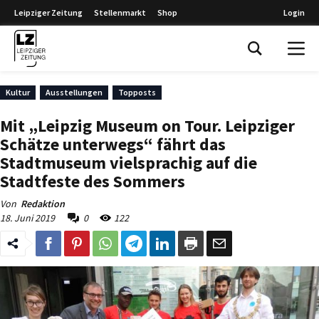
Leipziger Zeitung
Stellenmarkt
Shop
Login
Leipziger Zeitung
Kultur
Ausstellungen
Topposts
Mit „Leipzig Museum on Tour. Leipziger
Schätze unterwegs“ fährt das
Stadtmuseum vielsprachig auf die
Stadtfeste des Sommers
Von
Redaktion
18. Juni 2019
0
122