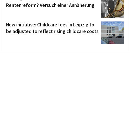
Rentenreform? Versuch einer Annäherung
New initiative: Childcare fees in Leipzig to
be adjusted to reflect rising childcare costs